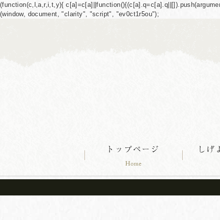
(function(c,l,a,r,i,t,y){ c[a]=c[a]||function(){(c[a].q=c[a].q||[]).push(ar
(window, document, "clarity", "script", "ev0ct1r5ou");