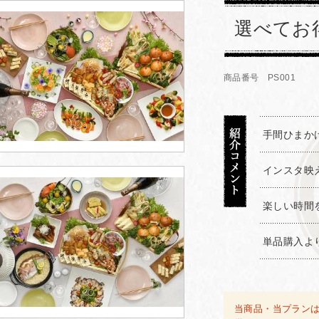
選べてお
商品番号 PS001
手間ひまか
インスタ映
楽しい時間
単品購入よ
当商品・当プラン