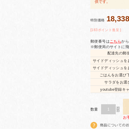
供です。
18,33
特別価格
[183ポイント進呈 ]
郵便番号は
こちら
から
※郵便局のサイトに飛
配達先の郵
サイドディッシュを
サイドディッシュを
ごはんをお選び
サラダをお選
youtube登録
数量
お