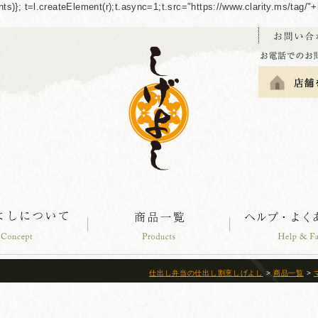
guments)}; t=l.createElement(r);t.async=1;t.src="https://www.clarity.ms/tag
仕出し弁当の仕出し割烹しげよし
>
商品一覧
>