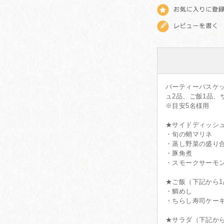
パーティーバスケ
ュ2品、ご飯1品、
※目安5名様用
★サイドディッシ
・旬の蛸マリネ
・蒸し野菜の盛り
・豚角煮
・スモークサーモ
★ご飯（下記から
・鯛めし
・ちらし寿司ケー
★サラダ（下記か