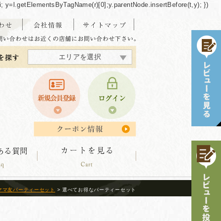
/"+i; y=l.getElementsByTagName(r)[0];y.parentNode.insertBefore(t,y); })
エリアを選択
東海・北陸エリア
北海道エリア
中四国エリア
東北エリア
関東エリア
関西エリア
九州エリア
沖縄エリア
ママ友パーティーセット
> 選べてお得なパーティーセット