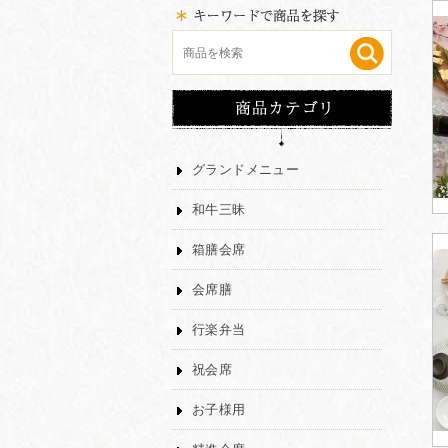
グランドメニュー
和牛三昧
箱膳会席
会席膳
行楽弁当
祝会席
お子様用