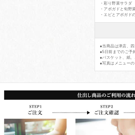
・彩り野菜サラダ
・アボガドと旬野
・エビとアボガド
●当商品は津店、
●5日前までのご予
●バスケット、紙
●写真はメニュー