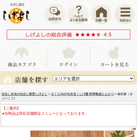
仕出し弁当の仕出し割烹しげよし
>
さくらTASTE弁当｜しげ勝 料亭熟成とんかつ
> 御衣黄（ぎ
ょいこう）
【ご案内】
●当商品は対応店舗限定メニューとなっております。