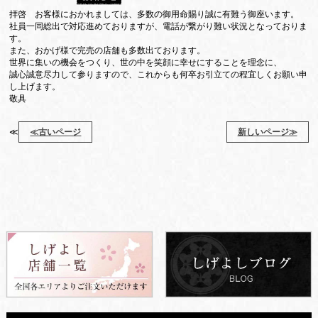
拝啓 お客様におかれましては、多数の御用命賜り誠に有難う御座います。
社員一同総出で対応進めておりますが、電話が繋がり難い状況となっておりま
す。
また、おかげ様で完売の店舗も多数出ております。
世界に集いの機会をつくり、世の中を笑顔に幸せにすることを理念に、
誠心誠意尽力して参りますので、これからも何卒お引立ての程宜しくお願い申
し上げます。
敬具
≪
≪古いページ
新しいページ≫