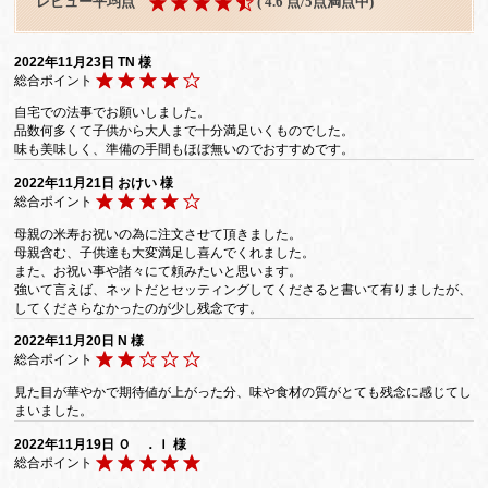
レビュー平均点
( 4.6 点/5点満点中)
2022年11月23日
TN 様
総合ポイント
自宅での法事でお願いしました。
品数何多くて子供から大人まで十分満足いくものでした。
味も美味しく、準備の手間もほぼ無いのでおすすめです。
2022年11月21日
おけい 様
総合ポイント
母親の米寿お祝いの為に注文させて頂きました。
母親含む、子供達も大変満足し喜んでくれました。
また、お祝い事や諸々にて頼みたいと思います。
強いて言えば、ネットだとセッティングしてくださると書いて有りましたが、
してくださらなかったのが少し残念です。
2022年11月20日
N 様
総合ポイント
見た目が華やかで期待値が上がった分、味や食材の質がとても残念に感じてし
まいました。
2022年11月19日
Ｏ ．Ｉ 様
総合ポイント