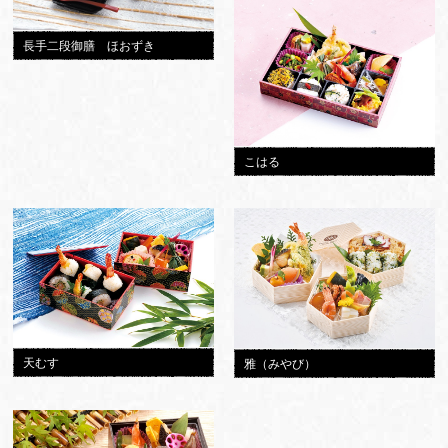
長手二段御膳 ほおずき
こはる
天むす
雅（みやび）