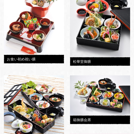
お食い初め祝い膳
松華堂御膳
箱御膳会席