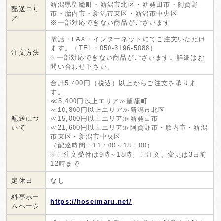
新潟県聖籠町・新潟市北区・新発田市・阿賀野
配送エリ
市・胎内市・新潟市東区・新潟市中央区
ア
※一部対応できない商品がございます
電話・FAX・インターネットにてご注文いただけ
ます。（TEL：050-3196-5088）
注文方法
※一部対応できない商品がございます。詳細はお
問い合わせ下さい。
合計5,400円（税込）以上からご注文を承りま
す。
≪5,400円以上エリア≫聖籠町
≪10,800円以上エリア≫新潟市北区
配送につ
≪15,000円以上エリア≫新発田市
いて
≪21,600円以上エリア≫阿賀野市・胎内市・新潟
市東区・新潟市中央区
（配達時間：11：00～18：00）
※ご注文受付は9時～18時。ご注文、変更は3日前
12時まで
定休日
なし
料亭ホー
https://hoseimaru.net/
ムページ