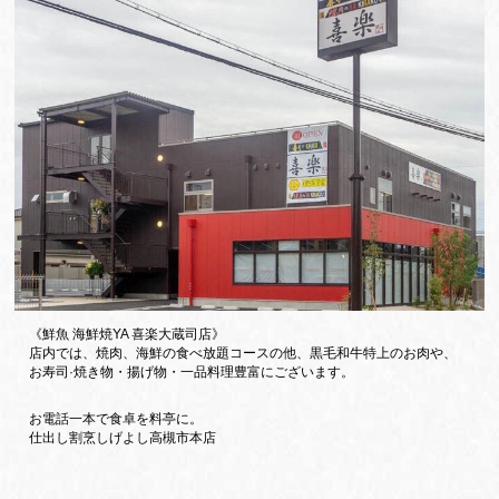
《鮮魚 海鮮焼YA 喜楽大蔵司店》
店内では、焼肉、海鮮の食べ放題コースの他、黒毛和牛特上のお肉や、
お寿司·焼き物・揚げ物・一品料理豊富にございます。
お電話一本で食卓を料亭に。
仕出し割烹しげよし高槻市本店