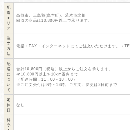
配
送
高槻市、三島郡(島本町)、茨木市北部
エ
回収の商品は10,800円以上で承ります。
リ
ア
注
文
電話・FAX・インターネットにてご注文いただけます。（TEL：05
方
法
配
送
合計10,800円（税込）以上からご注文を承ります。
に
≪10,800円以上≫10km圏内まで
つ
（配達時間：11：00～18：00）
い
※ご注文受付は9時～18時。ご注文、変更は3日前まで
て
定
休
なし
日
料
亭