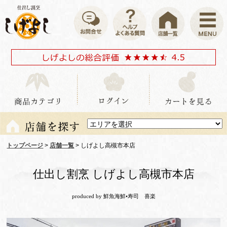
トップページ
>
店舗一覧
> しげよし高槻市本店
仕出し割烹 しげよし高槻市本店
produced by 鮮魚海鮮•寿司 喜楽