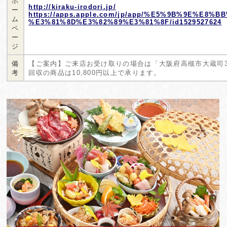
ホ
http://kiraku-irodori.jp/
ー
https://apps.apple.com/jp/app/%E5%9B%9E%E
ム
%E3%81%8D%E3%82%89%E3%81%8F/id1529527624
ペ
ー
ジ
備
【ご案内】ご来店お受け取りの場合は「大阪府高槻市大蔵司3-
考
回収の商品は10,800円以上で承ります。