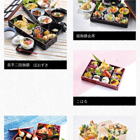
箱御膳会席
長手二段御膳 ほおずき
こはる