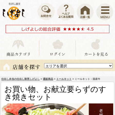
仕出し弁当の仕出し割烹しげよし
>
通販商品
>
ミールキット
> ミールキット：国産牛
お買い物、お献立要らずのす
き焼きセット