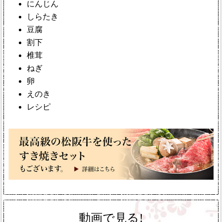
にんじん
しらたき
豆腐
割下
椎茸
ねぎ
卵
えのき
レシピ
動画で見る!