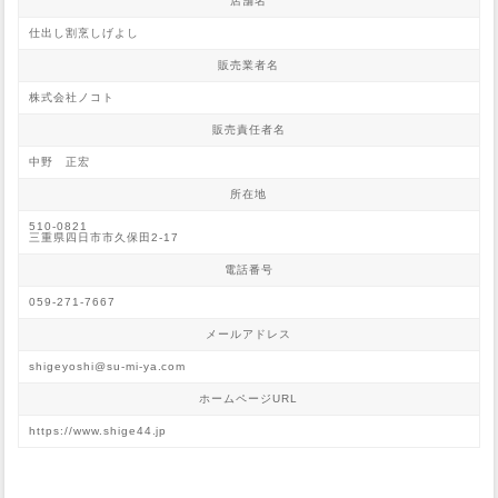
店舗名
仕出し割烹しげよし
販売業者名
株式会社ノコト
販売責任者名
中野 正宏
所在地
510-0821
三重県四日市市久保田2-17
電話番号
059-271-7667
メールアドレス
shigeyoshi@su-mi-ya.com
ホームページURL
https://www.shige44.jp