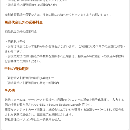
・請求書払い(配達日から10日以内入金)
※別途領収証が必要な方は、注文の際にお知らせくださいますようお願いします。
商品代金以外の必要料金
商品代金以外の必要料金
・消費税（8%）
・お届け場所によって送料がかかる場合がございます。 ご利用になるエリアの店舗にお問い
合わせ下さい。
・お支払方法に銀行振込の手数料を選択された場合は、お振込み時に銀行への振込み手数料
はお客様でご負担ください。
申込の有効期限
【銀行振込】配達日の前日(14時)まで
【請求書払い】配達日から数えて5日以内
その他
送信フォームは、サーバーとお客様がご利用のパソコンとの通信を暗号化保護し、入力する
際の情報を覗き見されないSSL（Secure Sockets Layer)対応です。
重要なクレジットカード情報は、株式会社エフレジが運営する決済サーバーにSSLで暗号化
された状態で送信され、認証完了次第削除されます。
弊社管理のパソコン等には一切残りません。