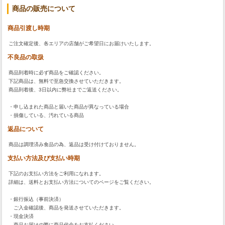
商品の販売について
商品引渡し時期
ご注文確定後、各エリアの店舗がご希望日にお届けいたします。
不良品の取扱
商品到着時に必ず商品をご確認ください。
下記商品は、無料で至急交換させていただきます。
商品到着後、3日以内に弊社までご返送ください。
・申し込まれた商品と届いた商品が異なっている場合
・損傷している、汚れている商品
返品について
商品は調理済み食品の為、返品は受け付けておりません。
支払い方法及び支払い時期
下記のお支払い方法をご利用になれます。
詳細は、送料とお支払い方法についてのページをご覧ください。
・銀行振込（事前決済）
ご入金確認後、商品を発送させていただきます。
・現金決済
商品お届けの際に商品代金をお支払ください。