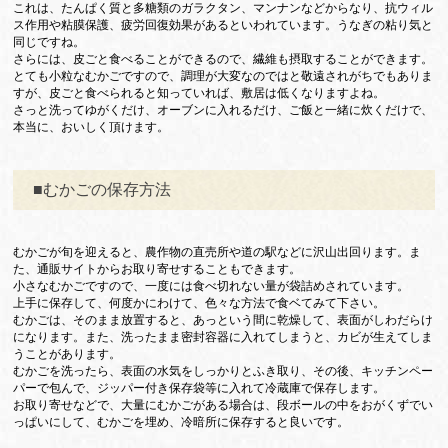
これは、たんぱく質と多糖類のガラクタン、マンナンなどからなり、抗ウィル
ス作用や粘膜保護、疲労回復効果があるといわれています。うなぎの粘り気と
同じですね。
さらには、皮ごと食べることができるので、繊維も摂取することができます。
とても小粒なむかごですので、調理が大変なのではと敬遠されがちでもありま
すが、皮ごと食べられると知っていれば、敷居は低くなりますよね。
さっと洗ってゆがくだけ、オーブンに入れるだけ、ご飯と一緒に炊くだけで、
本当に、おいしく頂けます。
■むかごの保存方法
むかごが旬を迎えると、農作物の直売所や道の駅などに沢山出回ります。ま
た、通販サイトからお取り寄せすることもできます。
小さなむかごですので、一度には食べ切れない量が袋詰めされています。
上手に保存して、何度かにわけて、色々な方法で食ベてみて下さい。
むかごは、そのまま放置すると、あっという間に乾燥して、表面がしわだらけ
になります。また、洗ったまま密封容器に入れてしまうと、カビが生えてしま
うことがあります。
むかごを洗ったら、表面の水気をしっかりとふき取り、その後、キッチンペー
パーで包んで、ジッパー付き保存袋等に入れて冷蔵庫で保存します。
お取り寄せなどで、大量にむかごがある場合は、段ボールの中をおがくずでい
っぱいにして、むかごを埋め、冷暗所に保存すると良いです。