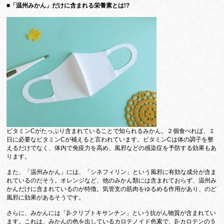
■「温州みかん」だけに含まれる栄養素とは!?
ビタミンCがたっぷり含まれていることで知られるみかん。２個食べれば、１
日に必要なビタミンCが補えると言われています。ビタミンCは体の調子を整
えるだけでなく、体内で免疫力を高め、風邪などの感染症を予防する効果もあ
ります。
また、「温州みかん」には、「シネフィリン」という風邪に有効な成分が含ま
れているのだそう。オレンジなど、他のみかん類には含まれておらず、温州み
かんだけに含まれているのが特徴。気管支の筋肉をゆるめる作用があり、のど
風邪に効果があるそうです。
さらに、みかんには「β‐クリプトキサンチン」という抗がん物質が含まれてい
ます。これは、みかんの色を出しているカロテノイド色素で、β‐カロテンの５