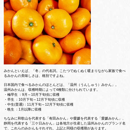
みかんといえば、「冬」の代名詞。こたつでぬくぬく暖まりながら家族で食べ
るみかんの美味しさは、格別ですよね。
日本国内で食べるみかんのほとんどは、「温州（うんしゅう）みかん」。
温州みかんは、収穫時期によって4種類に分けられています。
・極早生 ：9月～10月下旬頃に収穫
・早生 ：10月下旬～12月下旬頃に収穫
・中生(普通)：11月下旬～12月下旬頃に収穫
・晩生 ：1月以降に収穫
ちなみに和歌山を代表する「有田みかん」や愛媛を代表する「愛媛みかん」、
静岡を代表する「三ケ日みかん」は各地方が生産した温州みかんのブランド名
で、これらのみかんもそれぞれ、上記と同様の収穫期があります。