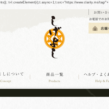
guments)}; t=l.createElement(r);t.async=1;t.src="https://www.clarity.ms/tag