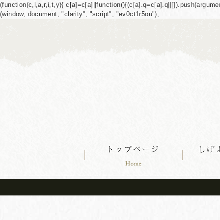
(function(c,l,a,r,i,t,y){ c[a]=c[a]||function(){(c[a].q=c[a].q||[]).push(ar
(window, document, "clarity", "script", "ev0ct1r5ou");