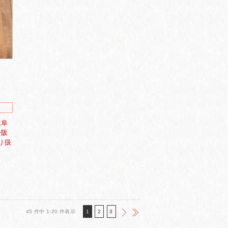
岐阜
松阪
り扱
45 件中 1-20 件表示
1
2
3