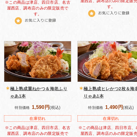
屋西店、調布店のみの限定販
※この商品は津店、四日市店、名古
す。
屋西店、調布店のみの限定販売で
す。
極上熟成重ねかつ＆海老ふり
極上熟成ヒレかつ2枚＆海
ゃあ1本
りゃあ1本
1,590円
1,490円
(税込)
(税込)
特別価格
特別価格
在庫切れ
在庫切れ
※この商品は津店、四日市店、名古
※この商品は津店、四日市店、
屋西店、調布店のみの限定販売で
屋西店、調布店のみの限定販