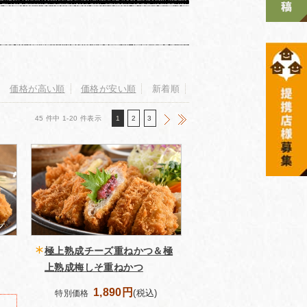
価格が高い順
価格が安い順
新着順
45 件中 1-20 件表示
1
2
3
極上熟成チーズ重ねかつ＆極
上熟成梅しそ重ねかつ
1,890円
(税込)
特別価格