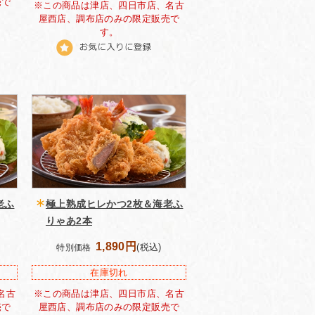
売で
※この商品は津店、四日市店、名古
屋西店、調布店のみの限定販売で
す。
老ふ
極上熟成ヒレかつ2枚＆海老ふ
りゃあ2本
1,890円
(税込)
特別価格
在庫切れ
名古
※この商品は津店、四日市店、名古
売で
屋西店、調布店のみの限定販売で