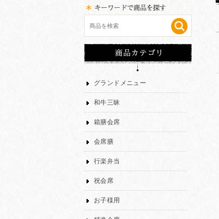
グランドメニュー
和牛三昧
箱膳会席
会席膳
行楽弁当
祝会席
お子様用