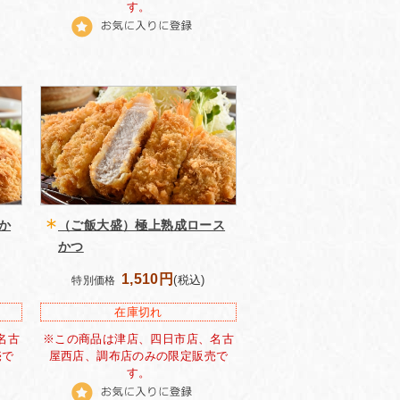
す。
か
（ご飯大盛）極上熟成ロース
かつ
1,510円
(税込)
特別価格
在庫切れ
名古
※この商品は津店、四日市店、名古
売で
屋西店、調布店のみの限定販売で
す。