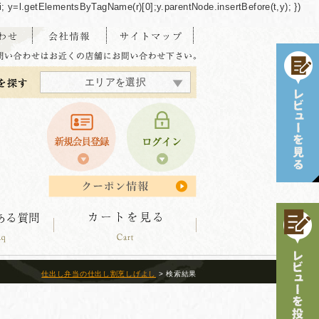
/"+i; y=l.getElementsByTagName(r)[0];y.parentNode.insertBefore(t,y); })
エリアを選択
東海・北陸エリア
北海道エリア
中四国エリア
東北エリア
関東エリア
関西エリア
九州エリア
沖縄エリア
仕出し弁当の仕出し割烹しげよし
> 検索結果