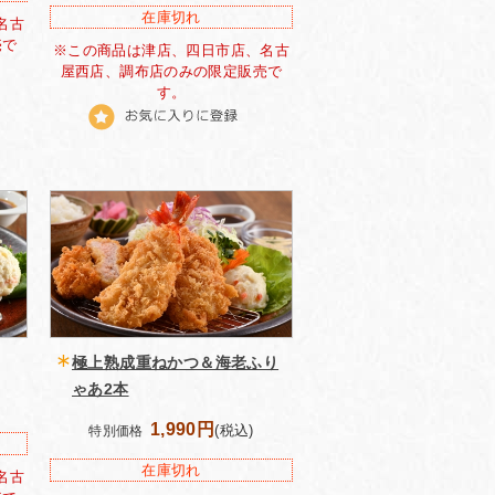
在庫切れ
名古
売で
※この商品は津店、四日市店、名古
屋西店、調布店のみの限定販売で
す。
極上熟成重ねかつ＆海老ふり
ゃあ2本
1,990円
(税込)
特別価格
在庫切れ
名古