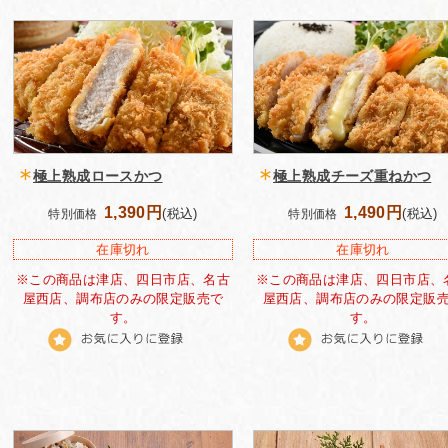
極上熟成ロースかつ
極上熟成チーズ重ねかつ
1,390円
1,490円
(税込)
(税込)
特別価格
特別価格
在庫切れ
在庫切れ
※この商品は津店、四日市店、名古
※この商品は津店、四日市店、
屋西店、調布店のみの限定販売で
屋西店、調布店のみの限定販
す。
す。