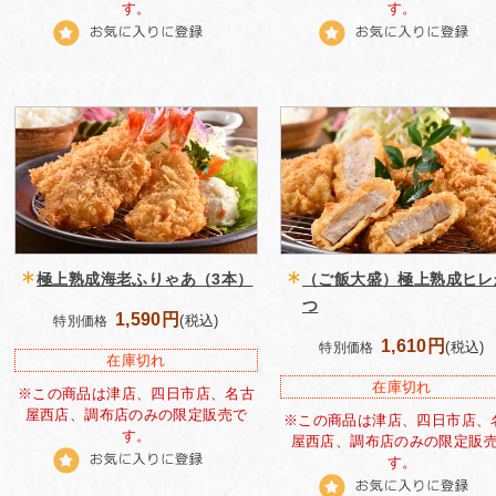
す。
す。
極上熟成海老ふりゃあ（3本）
（ご飯大盛）極上熟成ヒレ
つ
1,590円
(税込)
特別価格
1,610円
(税込)
特別価格
在庫切れ
在庫切れ
※この商品は津店、四日市店、名古
屋西店、調布店のみの限定販売で
※この商品は津店、四日市店、
す。
屋西店、調布店のみの限定販
す。