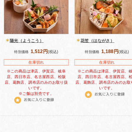
陽光（ようこう）
花笠（はながさ）
1,512円
1,188円
(税込)
(税込)
特別価格
特別価格
在庫切れ
在庫切れ
※この商品は津店、伊賀店、岐阜
※この商品は津店、伊賀店、
店、四日市店、名古屋西店、松阪
店、四日市店、名古屋西店、
店、葛飾店、調布店のみのお取り扱
店、葛飾店、調布店のみのお取
いです。
いです。
※ご飯は別売です。