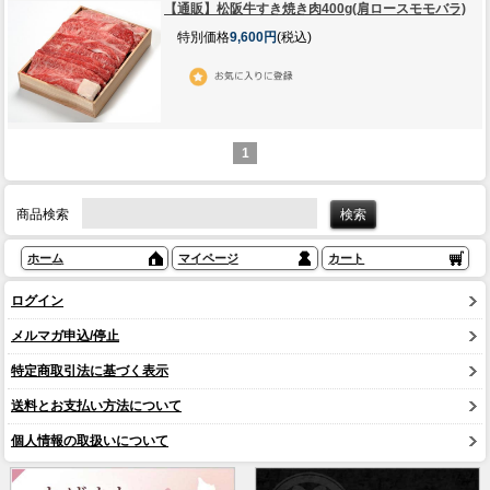
【通販】松阪牛すき焼き肉400g(肩ロースモモバラ)
特別価格
9,600円
(税込)
1
商品検索
ホーム
マイページ
カート
ログイン
メルマガ申込/停止
特定商取引法に基づく表示
送料とお支払い方法について
個人情報の取扱いについて