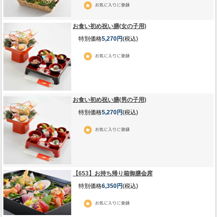
お食い初め祝い膳(女の子用)
特別価格
5,270円
(税込)
お食い初め祝い膳(男の子用)
特別価格
5,270円
(税込)
【653】お持ち帰り箱御膳会席
特別価格
6,350円
(税込)