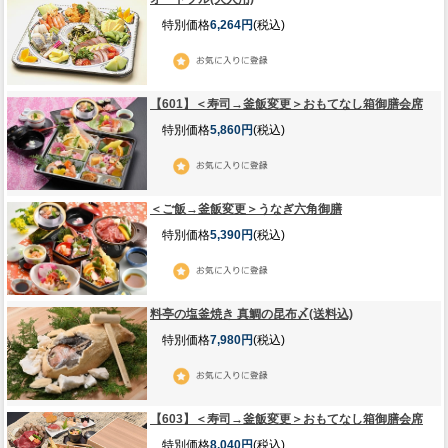
特別価格
6,264円
(税込)
【601】＜寿司→釜飯変更＞おもてなし箱御膳会席
特別価格
5,860円
(税込)
＜ご飯→釜飯変更＞うなぎ六角御膳
特別価格
5,390円
(税込)
料亭の塩釜焼き 真鯛の昆布〆(送料込)
特別価格
7,980円
(税込)
【603】＜寿司→釜飯変更＞おもてなし箱御膳会席
特別価格
8,040円
(税込)