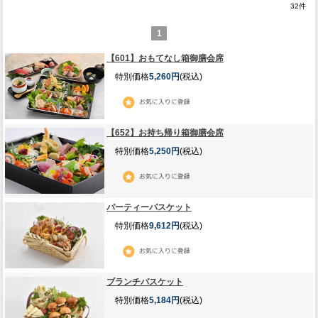
32
件
1
【601】おもてなし箱御膳会席
特別価格
5,260円
(税込)
【652】お持ち帰り箱御膳会席
特別価格
5,250円
(税込)
パーティーバスケット
特別価格
9,612円
(税込)
ブランチバスケット
特別価格
5,184円
(税込)