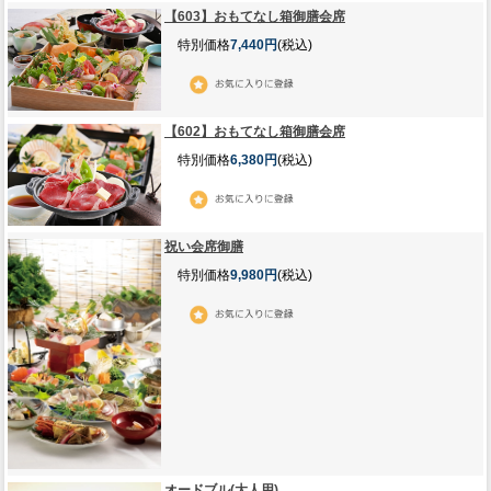
【603】おもてなし箱御膳会席
特別価格
7,440円
(税込)
【602】おもてなし箱御膳会席
特別価格
6,380円
(税込)
祝い会席御膳
特別価格
9,980円
(税込)
オードブル(大人用)