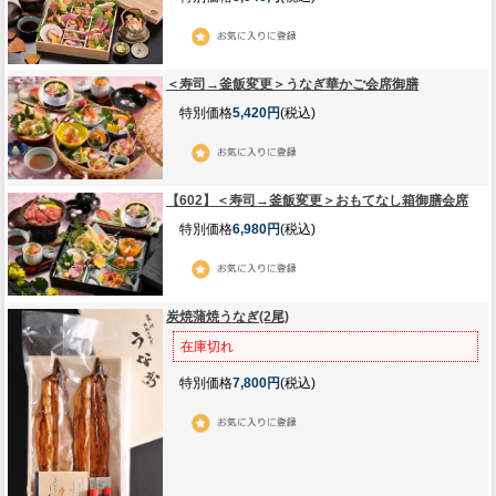
＜寿司→釜飯変更＞うなぎ華かご会席御膳
特別価格
5,420円
(税込)
【602】＜寿司→釜飯変更＞おもてなし箱御膳会席
特別価格
6,980円
(税込)
炭焼蒲焼うなぎ(2尾)
在庫切れ
特別価格
7,800円
(税込)