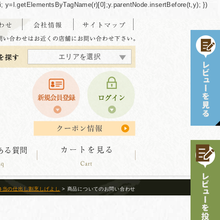
/"+i; y=l.getElementsByTagName(r)[0];y.parentNode.insertBefore(t,y); })
エリアを選択
東海・北陸エリア
北海道エリア
中四国エリア
東北エリア
関東エリア
関西エリア
九州エリア
沖縄エリア
弁当の仕出し割烹しげよし
> 商品についてのお問い合わせ