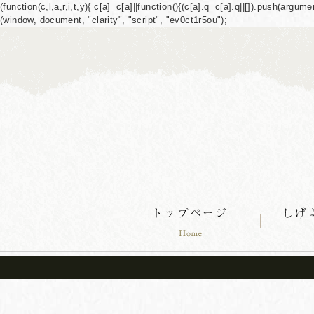
(function(c,l,a,r,i,t,y){ c[a]=c[a]||function(){(c[a].q=c[a].q||[]).push(ar
(window, document, "clarity", "script", "ev0ct1r5ou");