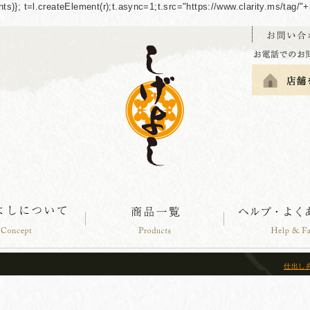
guments)}; t=l.createElement(r);t.async=1;t.src="https://www.clarity.ms/tag
仕出し