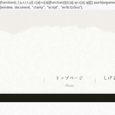
(function(c,l,a,r,i,t,y){ c[a]=c[a]||function(){(c[a].q=c[a].q||[]).push(ar
(window, document, "clarity", "script", "ev0ct1r5ou");