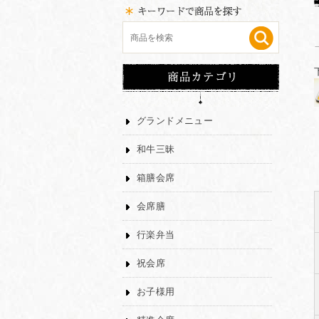
グランドメニュー
和牛三昧
箱膳会席
会席膳
行楽弁当
祝会席
お子様用