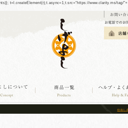
guments)}; t=l.createElement(r);t.async=1;t.src="https://www.clarity.ms/tag
仕出し