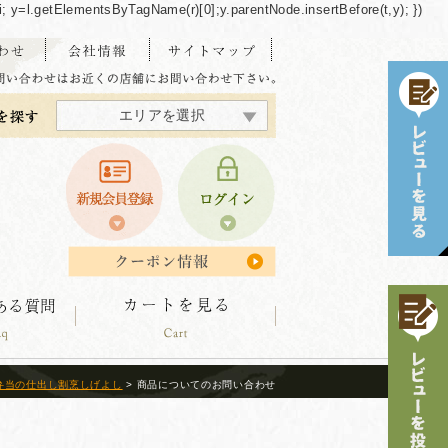
/"+i; y=l.getElementsByTagName(r)[0];y.parentNode.insertBefore(t,y); })
エリアを選択
東海・北陸エリア
北海道エリア
中四国エリア
東北エリア
関東エリア
関西エリア
九州エリア
沖縄エリア
弁当の仕出し割烹しげよし
> 商品についてのお問い合わせ