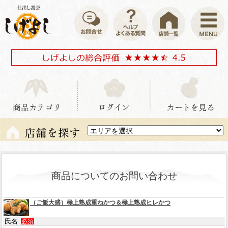
商品についてのお問い合わせ
（ご飯大盛）極上熟成重ねかつ＆極上熟成ヒレかつ
氏名
必須