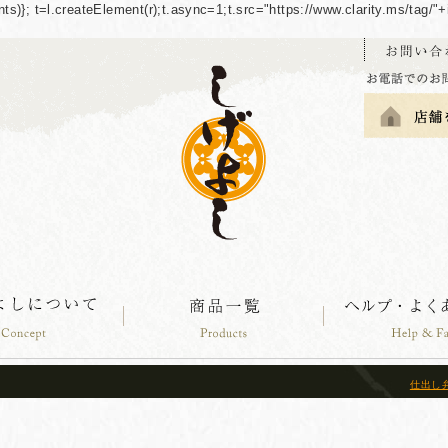
guments)}; t=l.createElement(r);t.async=1;t.src="https://www.clarity.ms/tag
仕出し