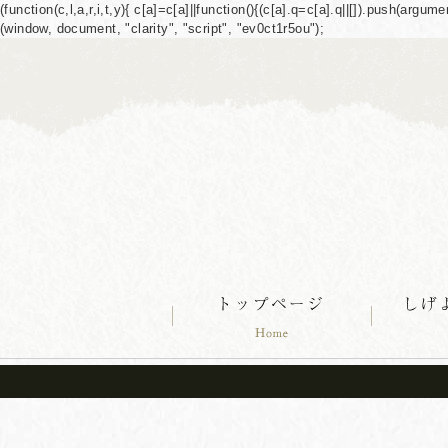
(function(c,l,a,r,i,t,y){ c[a]=c[a]||function(){(c[a].q=c[a].q||[]).push(ar
(window, document, "clarity", "script", "ev0ct1r5ou");