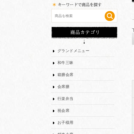
グランドメニュー
和牛三昧
箱膳会席
会席膳
行楽弁当
祝会席
お子様用