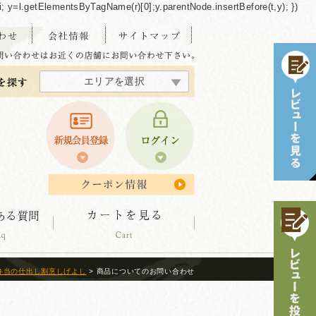
/"+i; y=l.getElementsByTagName(r)[0];y.parentNode.insertBefore(t,y); })
エリアを選択
東海・北陸エリア
北海道エリア
中四国エリア
東北エリア
関東エリア
関西エリア
九州エリア
沖縄エリア
弁当の仕出し割烹しげよし
> 商品についてのお問い合わせ