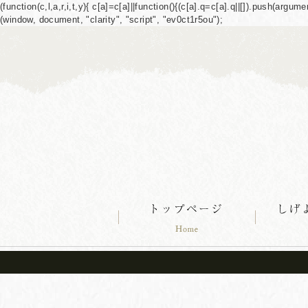
(function(c,l,a,r,i,t,y){ c[a]=c[a]||function(){(c[a].q=c[a].q||[]).push(ar
(window, document, "clarity", "script", "ev0ct1r5ou");