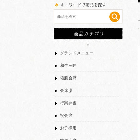
グランドメニュー
和牛三昧
箱膳会席
会席膳
行楽弁当
祝会席
お子様用