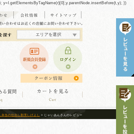
/"+i; y=l.getElementsByTagName(r)[0];y.parentNode.insertBefore(t,y); })
エリアを選択
東海・北陸エリア
北海道エリア
中四国エリア
東北エリア
関東エリア
関西エリア
九州エリア
沖縄エリア
し弁当の仕出し割烹しげよし
> じゃいあんさんのレビュー