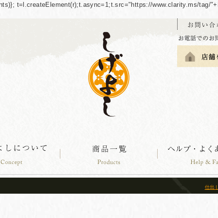
guments)}; t=l.createElement(r);t.async=1;t.src="https://www.clarity.ms/tag
仕出