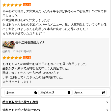
購入者
去年初めて利用し大変満足だった為今年もおばあちゃんのお誕生日のご飯で利
用しました。
松華堂御膳は初めて注文しましたが
おばあちゃんも他の参加メンバーもメニュー、量、大変満足していて今年も仕
出し割烹しげよしさんを利用して本当に良かったと思いました！
また利用させていただきます^ ^
長手二段御膳ほおずき
投稿日：2021年12月09日
購入者
おばあちゃんの89歳のお誕生日のお祝いでお昼に利用しました。
品数が多く豪華でお料理も美味しく大満足でした。
配達で来てくださった方が感じのいい方で
丁寧に説明してくださったのも好印象でした。
またリピートします！
ホーム
マイページ
カート
特定商取引法に基づく表示
送料とお支払い方法について