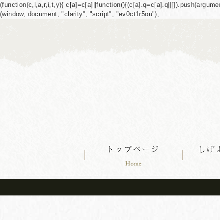
(function(c,l,a,r,i,t,y){ c[a]=c[a]||function(){(c[a].q=c[a].q||[]).push(ar
(window, document, "clarity", "script", "ev0ct1r5ou");