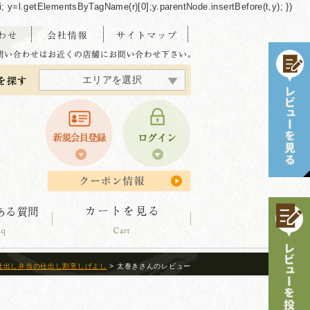
/"+i; y=l.getElementsByTagName(r)[0];y.parentNode.insertBefore(t,y); })
エリアを選択
東海・北陸エリア
北海道エリア
中四国エリア
東北エリア
関東エリア
関西エリア
九州エリア
沖縄エリア
仕出し弁当の仕出し割烹しげよし
> 太巻きさんのレビュー