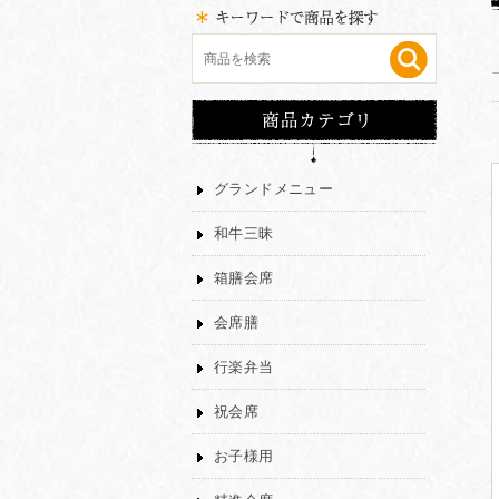
グランドメニュー
和牛三昧
箱膳会席
会席膳
行楽弁当
祝会席
お子様用