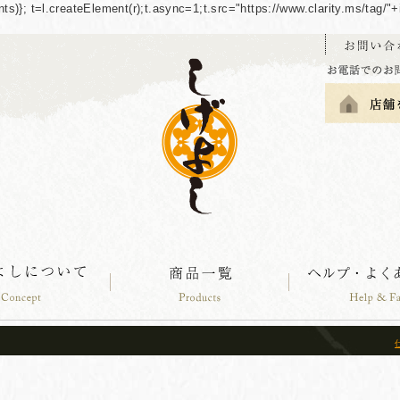
guments)}; t=l.createElement(r);t.async=1;t.src="https://www.clarity.ms/tag