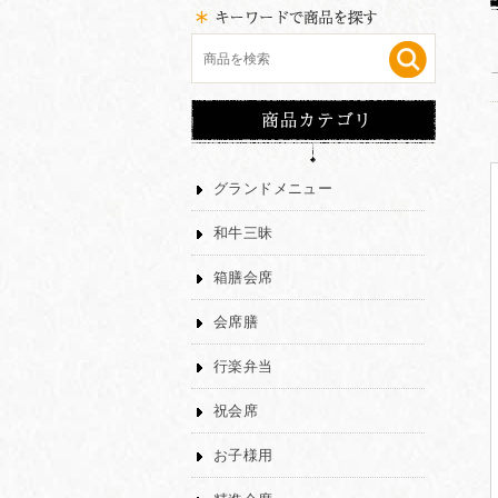
グランドメニュー
和牛三昧
箱膳会席
会席膳
行楽弁当
祝会席
お子様用