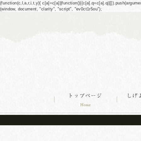
(function(c,l,a,r,i,t,y){ c[a]=c[a]||function(){(c[a].q=c[a].q||[]).push(ar
(window, document, "clarity", "script", "ev0ct1r5ou");