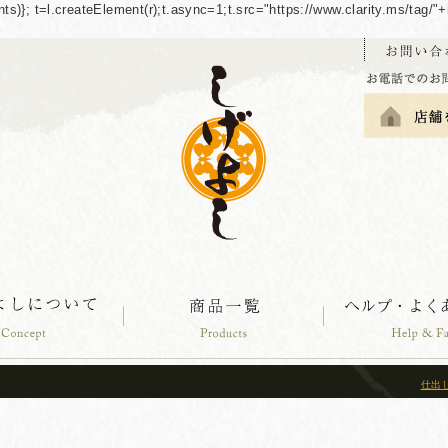
guments)}; t=l.createElement(r);t.async=1;t.src="https://www.clarity.ms/tag
仕出