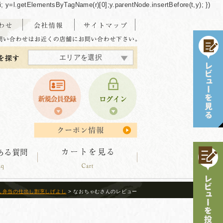
/"+i; y=l.getElementsByTagName(r)[0];y.parentNode.insertBefore(t,y); })
エリアを選択
東海・北陸エリア
北海道エリア
中四国エリア
東北エリア
関東エリア
関西エリア
九州エリア
沖縄エリア
し弁当の仕出し割烹しげよし
> なおちゃむさんのレビュー