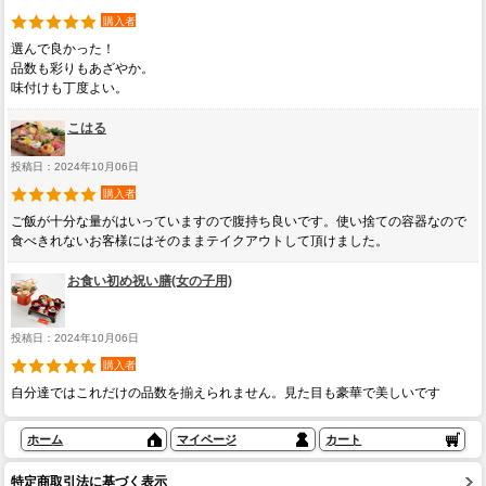
購入者
選んで良かった！
品数も彩りもあざやか。
味付けも丁度よい。
こはる
投稿日：2024年10月06日
購入者
ご飯が十分な量がはいっていますので腹持ち良いです。使い捨ての容器なので
食べきれないお客様にはそのままテイクアウトして頂けました。
お食い初め祝い膳(女の子用)
投稿日：2024年10月06日
購入者
自分達ではこれだけの品数を揃えられません。見た目も豪華で美しいです
ホーム
マイページ
カート
特定商取引法に基づく表示