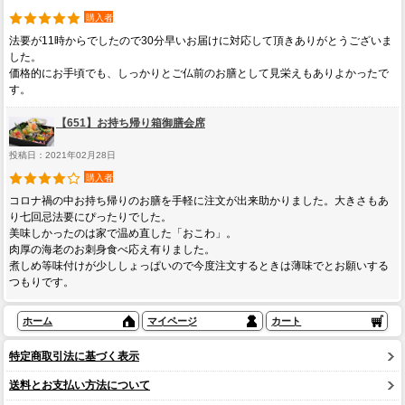
購入者
法要が11時からでしたので30分早いお届けに対応して頂きありがとうございま
した。
価格的にお手頃でも、しっかりとご仏前のお膳として見栄えもありよかったで
す。
【651】お持ち帰り箱御膳会席
投稿日：2021年02月28日
購入者
コロナ禍の中お持ち帰りのお膳を手軽に注文が出来助かりました。大きさもあ
り七回忌法要にぴったりでした。
美味しかったのは家で温め直した「おこわ」。
肉厚の海老のお刺身食べ応え有りました。
煮しめ等味付けが少ししょっぱいので今度注文するときは薄味でとお願いする
つもりです。
ホーム
マイページ
カート
特定商取引法に基づく表示
送料とお支払い方法について