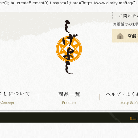
guments)}; t=l.createElement(r);t.async=1;t.src="https://www.clarity.ms/tag
仕出