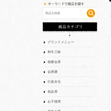
グランドメニュー
和牛三昧
箱膳会席
会席膳
行楽弁当
祝会席
お子様用