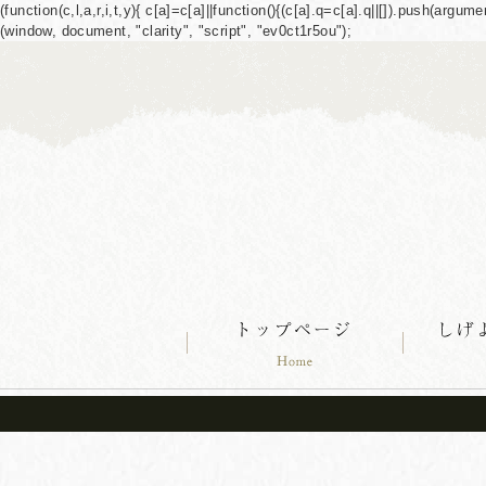
(function(c,l,a,r,i,t,y){ c[a]=c[a]||function(){(c[a].q=c[a].q||[]).push(ar
(window, document, "clarity", "script", "ev0ct1r5ou");