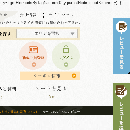
/"+i; y=l.getElementsByTagName(r)[0];y.parentNode.insertBefore(t,y); })
エリアを選択
東海・北陸エリア
北海道エリア
中四国エリア
東北エリア
関東エリア
関西エリア
九州エリア
沖縄エリア
し弁当の仕出し割烹しげよし
> ゆーちゃんさんのレビュー