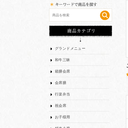
グランドメニュー
和牛三昧
箱膳会席
会席膳
行楽弁当
祝会席
お子様用