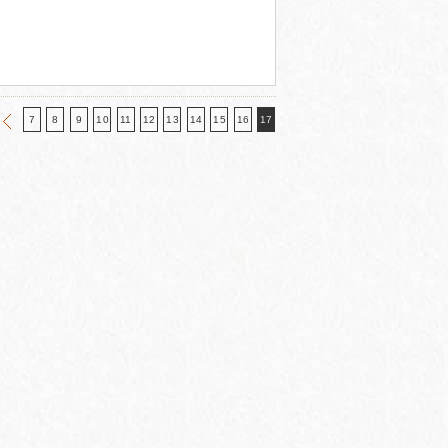
7
8
9
10
11
12
13
14
15
16
17