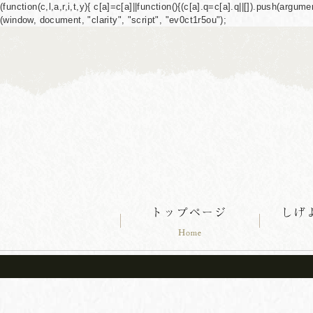
(function(c,l,a,r,i,t,y){ c[a]=c[a]||function(){(c[a].q=c[a].q||[]).push(ar
(window, document, "clarity", "script", "ev0ct1r5ou");