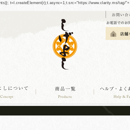
guments)}; t=l.createElement(r);t.async=1;t.src="https://www.clarity.ms/tag