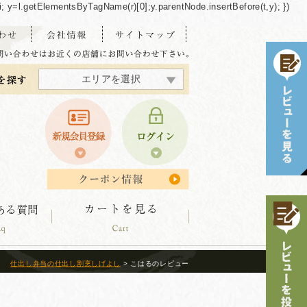
/"+i; y=l.getElementsByTagName(r)[0];y.parentNode.insertBefore(t,y); })
エリアを選択
東海・北陸エリア
北海道エリア
中四国エリア
東北エリア
関東エリア
関西エリア
九州エリア
沖縄エリア
仕出し弁当の仕出し割烹しげよし
> こはるのレビュー