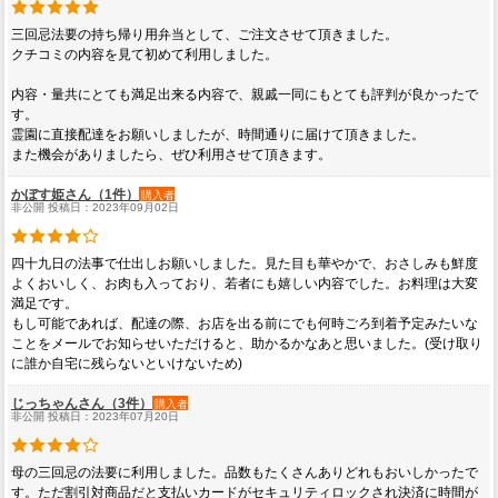
三回忌法要の持ち帰り用弁当として、ご注文させて頂きました。
クチコミの内容を見て初めて利用しました。
内容・量共にとても満足出来る内容で、親戚一同にもとても評判が良かったで
す。
霊園に直接配達をお願いしましたが、時間通りに届けて頂きました。
また機会がありましたら、ぜひ利用させて頂きます。
かぼす姫さん（1件）
購入者
非公開 投稿日：2023年09月02日
四十九日の法事で仕出しお願いしました。見た目も華やかで、おさしみも鮮度
よくおいしく、お肉も入っており、若者にも嬉しい内容でした。お料理は大変
満足です。
もし可能であれば、配達の際、お店を出る前にでも何時ごろ到着予定みたいな
ことをメールでお知らせいただけると、助かるかなあと思いました。(受け取り
に誰か自宅に残らないといけないため)
じっちゃんさん（3件）
購入者
非公開 投稿日：2023年07月20日
母の三回忌の法要に利用しました。品数もたくさんありどれもおいしかったで
す。ただ割引対商品だと支払いカードがセキュリティロックされ決済に時間が