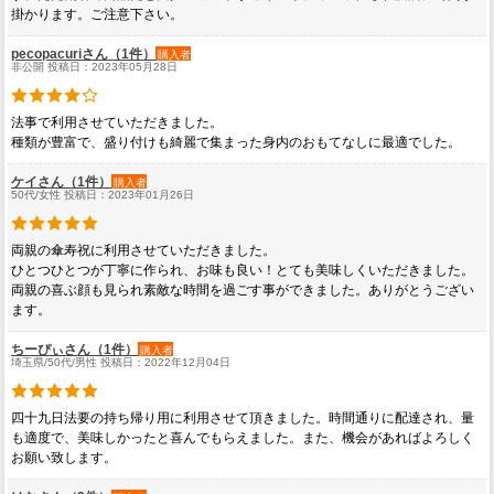
掛かります。ご注意下さい。
pecopacuriさん（1件）
購入者
非公開 投稿日：2023年05月28日
法事で利用させていただきました。
種類が豊富で、盛り付けも綺麗で集まった身内のおもてなしに最適でした。
ケイさん（1件）
購入者
50代/女性 投稿日：2023年01月26日
両親の傘寿祝に利用させていただきました。
ひとつひとつが丁寧に作られ、お味も良い！とても美味しくいただきました。
両親の喜ぶ顔も見られ素敵な時間を過ごす事ができました。ありがとうござい
ます。
ちーぴぃさん（1件）
購入者
埼玉県/50代/男性 投稿日：2022年12月04日
四十九日法要の持ち帰り用に利用させて頂きました。時間通りに配達され、量
も適度で、美味しかったと喜んでもらえました。また、機会があればよろしく
お願い致します。