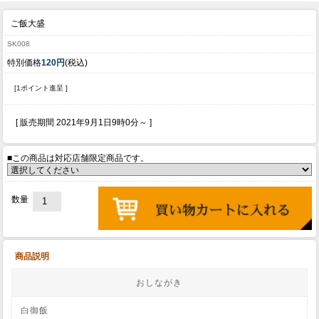
ご飯大盛
SK008
特別価格
120円
(税込)
[1ポイント進呈 ]
[ 販売期間
2021年9月1日9時0分
～ ]
■この商品は対応店舗限定商品です。
数量
商品説明
おしながき
白御飯