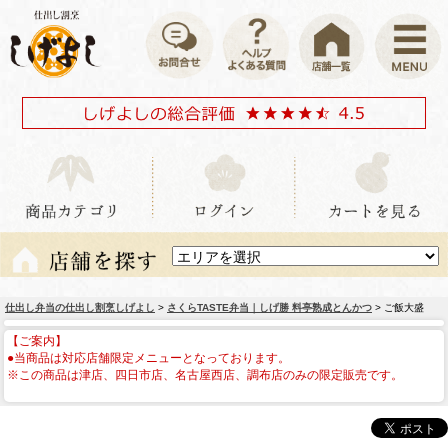
仕出し弁当の仕出し割烹しげよし
>
さくらTASTE弁当｜しげ勝 料亭熟成とんかつ
> ご飯大盛
【ご案内】
●当商品は対応店舗限定メニューとなっております。
※この商品は津店、四日市店、名古屋西店、調布店のみの限定販売です。