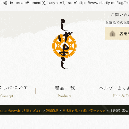
guments)}; t=l.createElement(r);t.async=1;t.src="https://www.clarity.ms/tag
出し弁当の仕出し割烹しげよし
>
通販商品
>
産地直送品・お取り寄せグルメ
> 【通販】高