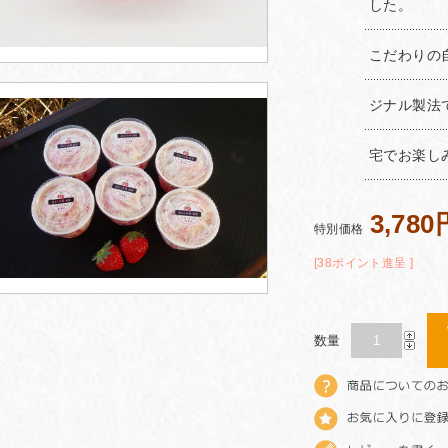
した。
こだわりの
ジナル製法
宅でお楽し
3,780
特別価格
[38ポイント進呈 ]
数量