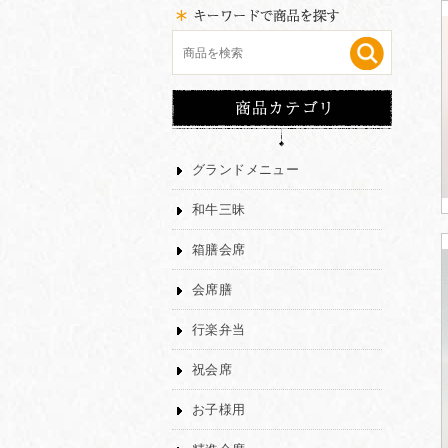
グランドメニュー
和牛三昧
箱膳会席
会席膳
行楽弁当
祝会席
お子様用