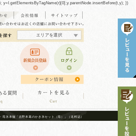
/"+i; y=l.getElementsByTagName(r)[0];y.parentNode.insertBefore(t,y); })
エリアを選択
東海・北陸エリア
北海道エリア
中四国エリア
東北エリア
関東エリア
関西エリア
九州エリア
沖縄エリア
知・苺氷本舗「吉野本葛のかき氷セット（苺）」（送料込）