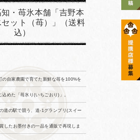
高知・苺氷本舗「吉野本
氷セット（苺）」（送料
込）
町の自家農園で育てた新鮮な苺を100%を
じ込めた「苺氷り(いちごおり)」。
国の道の駅で競う、道-1グランプリ(スイー
受賞したお墨付きの一品を通販で再現しま