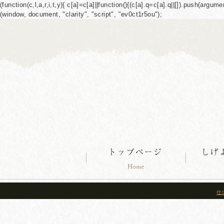
(function(c,l,a,r,i,t,y){ c[a]=c[a]||function(){(c[a].q=c[a].q||[]).push(ar
(window, document, "clarity", "script", "ev0ct1r5ou");
仕