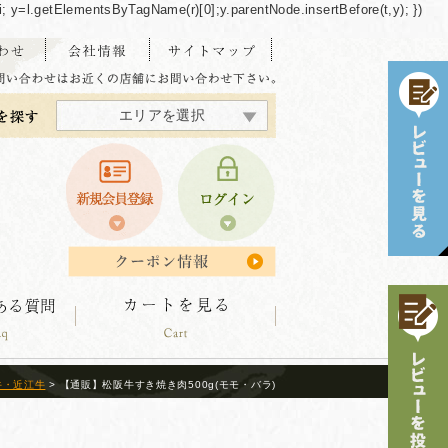
/"+i; y=l.getElementsByTagName(r)[0];y.parentNode.insertBefore(t,y); })
エリアを選択
東海・北陸エリア
北海道エリア
中四国エリア
東北エリア
関東エリア
関西エリア
九州エリア
沖縄エリア
牛・近江牛
> 【通販】松阪牛すき焼き肉500g(モモ・バラ)