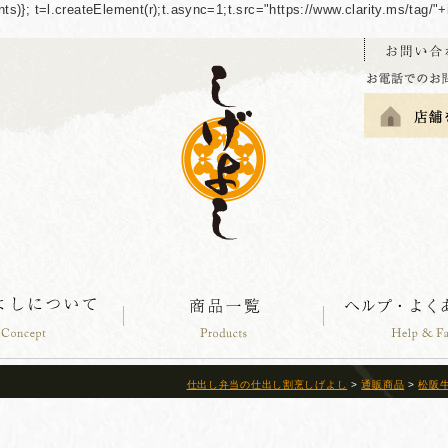
guments)}; t=l.createElement(r);t.async=1;t.src="https://www.clarity.ms/tag
仕出し弁当の仕出し割烹しげよし
>
通販商品
>
松阪