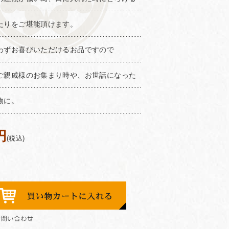
たりをご堪能頂けます。
わずお喜びいただけるお品ですので
ご親戚様のお集まり時や、お世話になった
物に。
円
(税込)