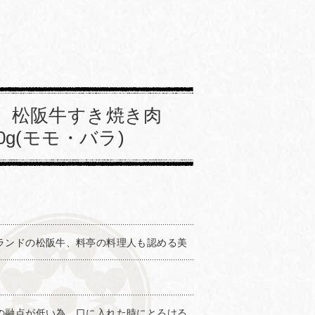
】松阪牛すき焼き肉
00g(モモ・バラ)
ランドの松阪牛、料亭の料理人も認める美
。
の融点が低い為、口に入れた時にとろける