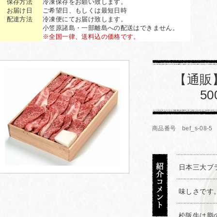
保存方法
冷凍保存をお願い致します。
お届け日
ご希望日、もしくは最短日時
配達方法
冷凍便にてお届け致します。
小笠原諸島・一部離島への配送はできません。
※全国一律、送料込の価格です。
【通販
5
商品番号 bef_s-08-5
日本三大ブ
味しさです
松阪牛は脂