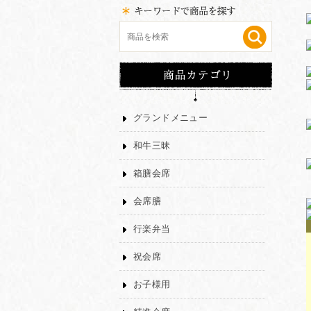
グランドメニュー
和牛三昧
箱膳会席
会席膳
行楽弁当
祝会席
お子様用