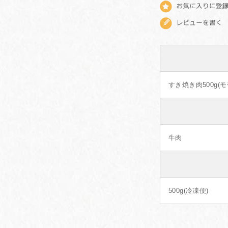
すき焼き肉500g(
牛肉
500g(冷凍便)