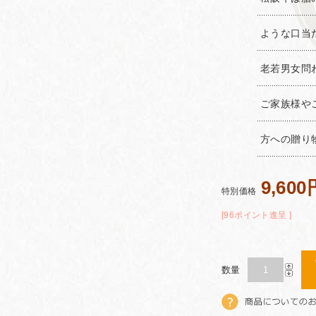
ような口当
老若男女問
ご家族様や
方への贈り
9,600
特別価格
[96ポイント進呈 ]
数量