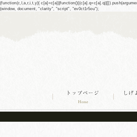
(function(c,l,a,r,i,t,y){ c[a]=c[a]||function(){(c[a].q=c[a].q||[]).push(ar
(window, document, "clarity", "script", "ev0ct1r5ou");