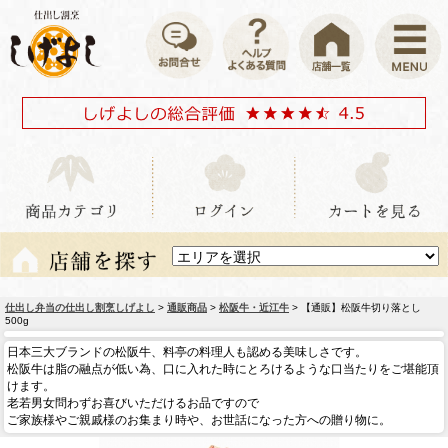
仕出し弁当の仕出し割烹しげよし
>
通販商品
>
松阪牛・近江牛
> 【通販】松阪牛切り落とし
500g
日本三大ブランドの松阪牛、料亭の料理人も認める美味しさです。
松阪牛は脂の融点が低い為、口に入れた時にとろけるような口当たりをご堪能頂
けます。
老若男女問わずお喜びいただけるお品ですので
ご家族様やご親戚様のお集まり時や、お世話になった方への贈り物に。