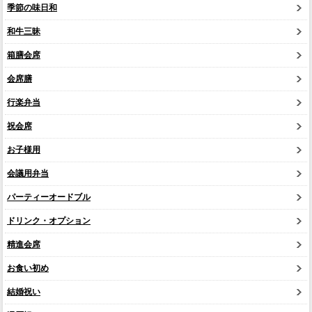
季節の味日和
和牛三昧
箱膳会席
会席膳
行楽弁当
祝会席
お子様用
会議用弁当
パーティーオードブル
ドリンク・オプション
精進会席
お食い初め
結婚祝い