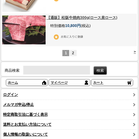
【通販】松阪牛焼肉300g(ロース肩ロース)
特別価格
10,800円
(税込)
>
1
2
商品検索
ホーム
マイページ
カート
ログイン
メルマガ申込/停止
特定商取引法に基づく表示
送料とお支払い方法について
個人情報の取扱いについて