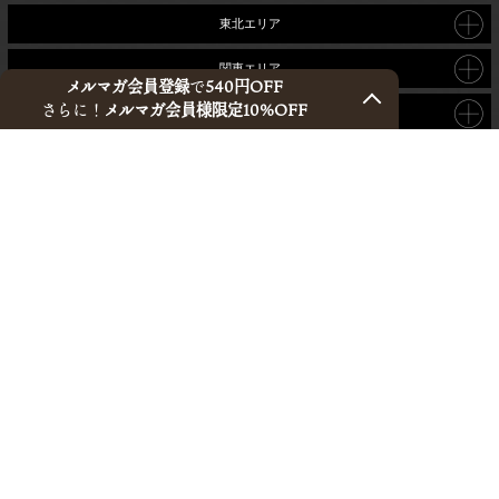
東北エリア
関東エリア
メルマガ会員登録
で
540円OFF
さらに！
メルマガ会員様限定10%OFF
東海・北陸エリア
関西エリア
中四国エリア
九州エリア
沖縄エリア