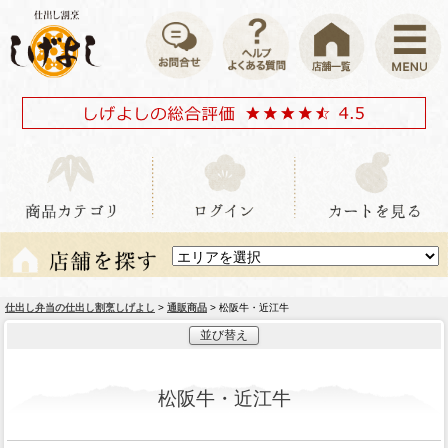
仕出し弁当の仕出し割烹しげよし
>
通販商品
> 松阪牛・近江牛
並び替え
松阪牛・近江牛