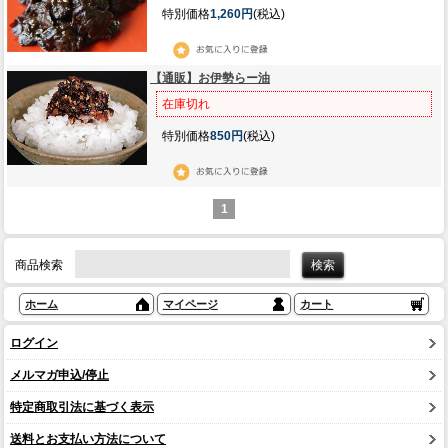
特別価格
1,260円
(税込)
【通販】お伊勢らー油
在庫切れ
特別価格
850円
(税込)
1
商品検索
ホーム
マイページ
カート
ログイン
メルマガ申込/停止
特定商取引法に基づく表示
送料とお支払い方法について