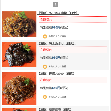
1
【通販】ちりめん山椒【佃煮】
在庫切れ
特別価格
980円
(税込)
【通販】特上あさり【佃煮】
在庫切れ
特別価格
980円
(税込)
【通販】鰹節おかか【佃煮】
在庫切れ
特別価格
650円
(税込)
【通販】胡麻昆布【佃煮】