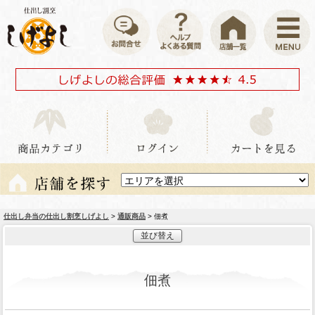
仕出し弁当の仕出し割烹しげよし
>
通販商品
> 佃煮
並び替え
佃煮