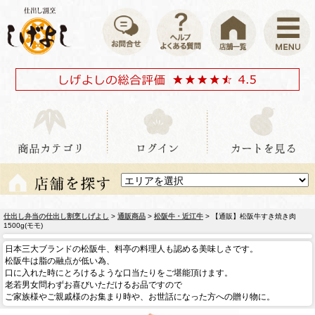
仕出し弁当の仕出し割烹しげよし
>
通販商品
>
松阪牛・近江牛
> 【通販】松阪牛すき焼き肉
1500g(モモ)
日本三大ブランドの松阪牛、料亭の料理人も認める美味しさです。
松阪牛は脂の融点が低い為、
口に入れた時にとろけるような口当たりをご堪能頂けます。
老若男女問わずお喜びいただけるお品ですので
ご家族様やご親戚様のお集まり時や、お世話になった方への贈り物に。