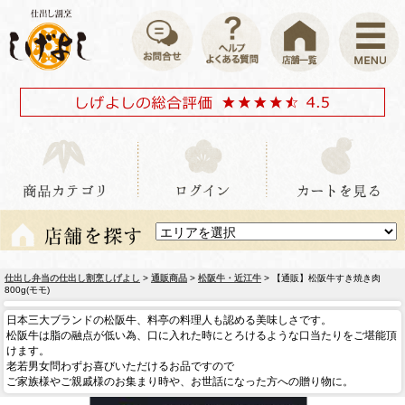
仕出し弁当の仕出し割烹しげよし
>
通販商品
>
松阪牛・近江牛
> 【通販】松阪牛すき焼き肉
800g(モモ)
日本三大ブランドの松阪牛、料亭の料理人も認める美味しさです。
松阪牛は脂の融点が低い為、口に入れた時にとろけるような口当たりをご堪能頂
けます。
老若男女問わずお喜びいただけるお品ですので
ご家族様やご親戚様のお集まり時や、お世話になった方への贈り物に。