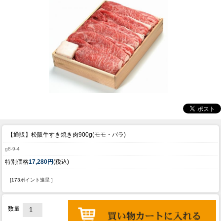
【通販】松阪牛すき焼き肉900g(モモ・バラ)
g8-9-4
特別価格
17,280円
(税込)
[173ポイント進呈 ]
数量