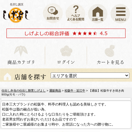
仕出し弁当の仕出し割烹しげよし
>
通販商品
>
松阪牛・近江牛
> 【通販】松阪牛すき焼き肉
900g(モモ・バラ)
日本三大ブランドの松阪牛、料亭の料理人も認める美味しさです。
松阪牛は脂の融点が低い為、
口に入れた時にとろけるような口当たりをご堪能頂けます。
老若男女問わずお喜びいただけるお品ですので
ご家族様やご親戚様のお集まり時や、お世話になった方への贈り物に。