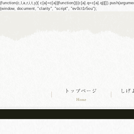
(function(c,l,a,r,i,t,y){ c[a]=c[a]||function(){(c[a].q=c[a].q||[]).push(ar
(window, document, "clarity", "script", "ev0ct1r5ou");