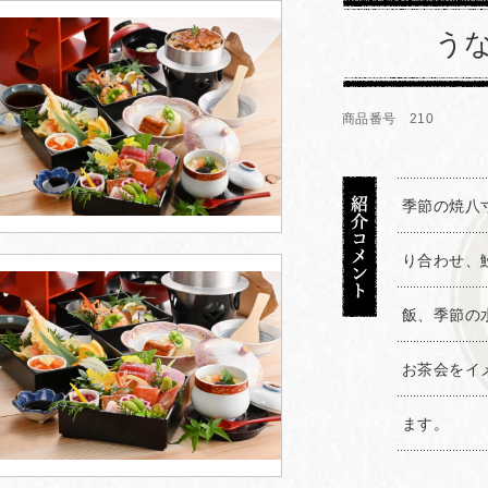
う
商品番号 210
季節の焼八
り合わせ、
飯、季節の
お茶会をイ
ます。