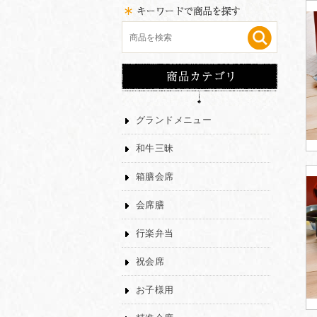
グランドメニュー
和牛三昧
箱膳会席
会席膳
行楽弁当
祝会席
お子様用