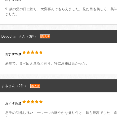
91歳の父の日に贈り、大変喜んでもらえました。見た目も美しく、美
ました。
Debochan さん（3件）
購入者
おすすめ度
豪華で、食べ応え見応え有り、特にお重は良かった。
まるさん（2件）
購入者
おすすめ度
息子の引越し祝い 一つ一つの華やかな盛り付け 味も最高でした 