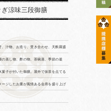
なぎ涼味三段御膳
寸、汁物、お造り、焚き合わせ、天麩羅盛
鰻の蒸し物、酢の物、茶碗蒸、季節の釜
水菓子が付いた御膳。屋外で抹茶を点てる
メージしたお重が風情ある会席を盛り上げ