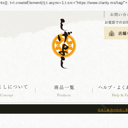
guments)}; t=l.createElement(r);t.async=1;t.src="https://www.clarity.ms/tag
仕出し弁当の仕出し