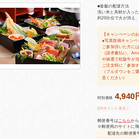
■釜飯の配達方法
洗い米と具材が入った
約20分位で火が消え
【キャンペーンの
●写真投稿キャンペ
ご参加頂いた方には
（請求書払い、Am
や抽選で松阪牛が
ご注文時に「参加
（プルダウンをご
意ください）
4,940
特別価格
[49ポイント進呈 ]
郵便番号は
こちら
から
※郵便局のサイトに飛
配達先の郵便番