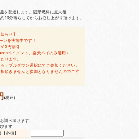
釜を配達します。固形燃料に点火後
、約10分蒸らしてからお召し上がり頂けます。
お知らせ】
ーンを実施中です！
513円割引
azonペイメント、楽天ペイのみ適用）
当たります。
する」プルダウン選択にてご参加ください。
選択頂きませんと参加となりませんのでご注
円
(税込)
お調べ頂けます。
びます
号【必須】