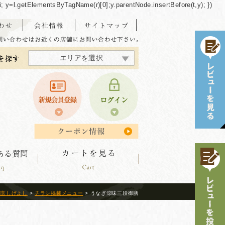
/"+i; y=l.getElementsByTagName(r)[0];y.parentNode.insertBefore(t,y); })
エリアを選択
東海・北陸エリア
北海道エリア
中四国エリア
東北エリア
関東エリア
関西エリア
九州エリア
沖縄エリア
割烹しげよし
>
チラシ掲載メニュー
> うなぎ涼味三段御膳