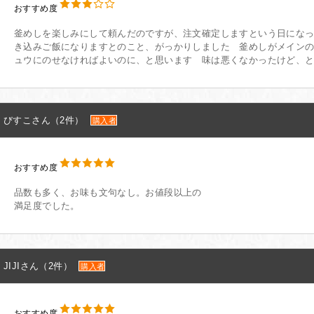
おすすめ度
釜めしを楽しみにして頼んだのですが、注文確定しますという日にな
き込みご飯になりますとのこと、がっかりしました 釜めしがメイン
ュウにのせなければよいのに、と思います 味は悪くなかったけど、
びすこさん（2件）
購入者
おすすめ度
品数も多く、お味も文句なし。お値段以上の
満足度でした。
JIJIさん（2件）
購入者
おすすめ度