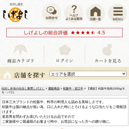
仕出し弁当の仕出し割烹しげよし
>
通販商品
>
松阪牛・近江牛
> 【通販】松阪牛焼肉1000g(モ
モ・バラ)
日本三大ブランドの松阪牛、料亭の料理人も認める美味しさです。
松阪牛は脂の融点が低い為、口に入れた時にとろけるような口当たりをご堪能頂
けます。
老若男女問わずお喜びいただけるお品ですので
ご家族様やご親戚様のお集まり時や、お世話になった方への贈り物に。