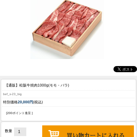
【通販】松阪牛焼肉1000g(モモ・バラ)
bef_s-23_big
特別価格
20,000円
(税込)
[200ポイント進呈 ]
数量