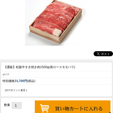
【通販】松阪牛すき焼き肉1500g(肩ロースモモバラ)
g8-15
特別価格
31,700円
(税込)
[317ポイント進呈 ]
数量