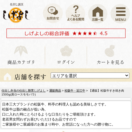
仕出し弁当の仕出し割烹しげよし
>
通販商品
>
松阪牛・近江牛
> 【通販】松阪牛すき焼き肉
1500g(肩ロースモモバラ)
日本三大ブランドの松阪牛、料亭の料理人も認める美味しさです。
松阪牛は脂の融点が低い為、
口に入れた時にとろけるような口当たりをご堪能頂けます。
老若男女問わずお喜びいただけるお品ですので
ご家族様やご親戚様のお集まり時や、お世話になった方への贈り物に。