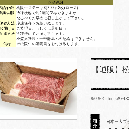
商品詳細
商品内容
松阪牛ステーキ肉200g×2枚(ロース)
賞味期限
冷凍状態で約2週間保存できますが、
なるべくお早めに召し上がって下さい。
保存方法
冷凍保存をお願い致します。
お届け日
ご希望日、もしくは最短日時
配達方法
冷凍便にてお届け致します。
小笠原諸島・一部離島への配送はできません。
備考
※松阪牛の証明書をお付け致します。
【通販】
商品番号 lim_ts07-1-
日本三大ブ