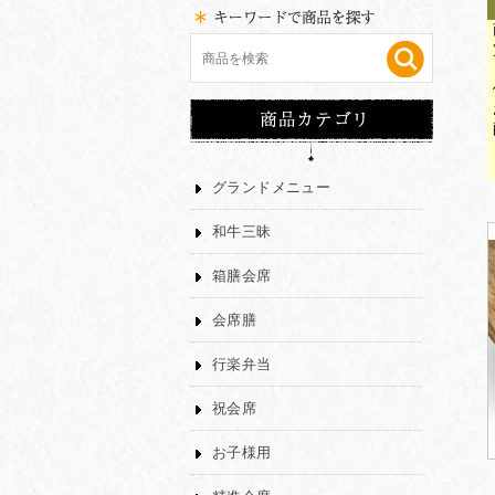
グランドメニュー
和牛三昧
箱膳会席
会席膳
行楽弁当
祝会席
お子様用