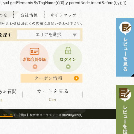
/"+i; y=l.getElementsByTagName(r)[0];y.parentNode.insertBefore(t,y); })
エリアを選択
東海・北陸エリア
北海道エリア
中四国エリア
東北エリア
関東エリア
関西エリア
九州エリア
沖縄エリア
・近江牛
> 【通販】松阪牛ロースステーキ肉(200g×2枚)