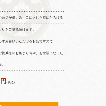
。
の融点が低い為、口に入れた時にとろける
たりをご堪能頂けます。
わずお喜びいただけるお品ですので
ご親戚様のお集まり時や、お世話になった
物に。
0円
(税込)