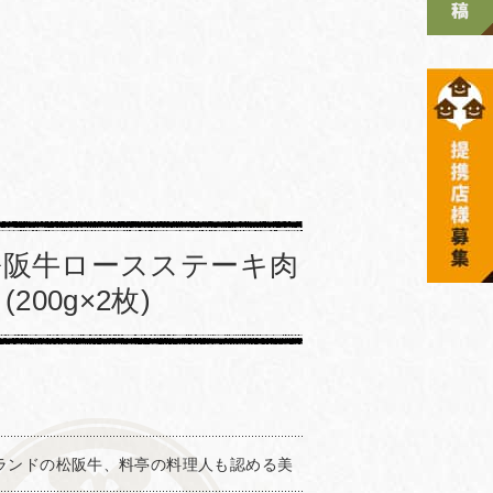
松阪牛ロースステーキ肉
(200g×2枚)
2
ランドの松阪牛、料亭の料理人も認める美