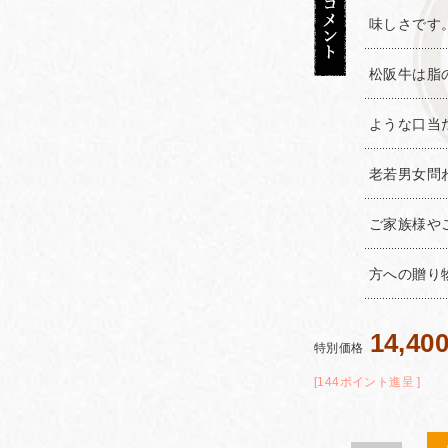
味しさです
松阪牛は脂
ような口当
老若男女問
ご家族様や
方への贈り
14,40
特別価格
[144ポイント進呈 ]