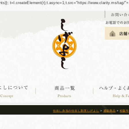
guments)}; t=l.createElement(r);t.async=1;t.src="https://www.clarity.ms/tag
仕出し弁当の仕出し割烹しげよし
>
通販商品
>
松阪牛