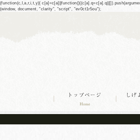
(function(c,l,a,r,i,t,y){ c[a]=c[a]||function(){(c[a].q=c[a].q||[]).push(ar
(window, document, "clarity", "script", "ev0ct1r5ou");