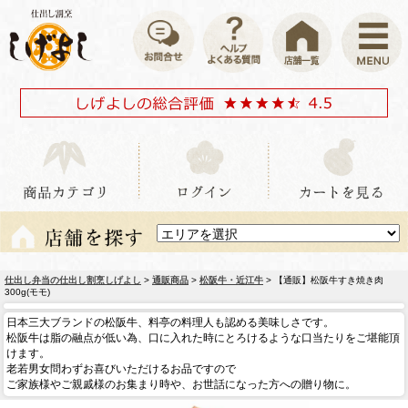
仕出し弁当の仕出し割烹しげよし
>
通販商品
>
松阪牛・近江牛
> 【通販】松阪牛すき焼き肉
300g(モモ)
日本三大ブランドの松阪牛、料亭の料理人も認める美味しさです。
松阪牛は脂の融点が低い為、口に入れた時にとろけるような口当たりをご堪能頂
けます。
老若男女問わずお喜びいただけるお品ですので
ご家族様やご親戚様のお集まり時や、お世話になった方への贈り物に。