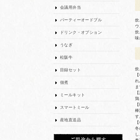
会議用弁当
パーティーオードブル
炊
ウ
炊
ドリンク・オプション
味
うなぎ
松阪牛
炊
目録セット
【
れ
佃煮
ま
【
ミールキット
鶏
【
スマートミール
棒
す
産地直送品
【
冬
し