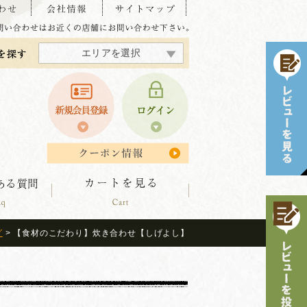
エリアを選択
東海・北陸エリア
北海道エリア
中四国エリア
東北エリア
関東エリア
関西エリア
九州エリア
グ
> 【食材のこだわり】炊き合わせ【しげよし】