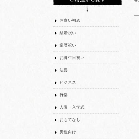
春
お食い初め
結婚祝い
還暦祝い
お誕生日祝い
法要
ビジネス
行楽
入園・入学式
おもてなし
男性向け