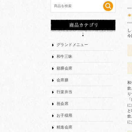
し
今
グランドメニュー
和牛三昧
箱膳会席
会席膳
和
炊
行楽弁当
り
「
祝会席
に
と
お子様用
炊
に
精進会席