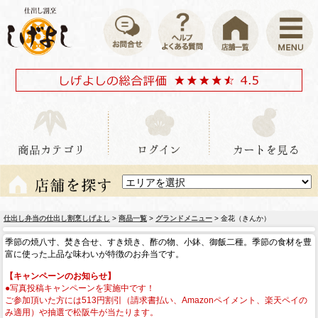
仕出し弁当の仕出し割烹しげよし
>
商品一覧
>
グランドメニュー
> 金花（きんか）
季節の焼八寸、焚き合せ、すき焼き、酢の物、小鉢、御飯二種。季節の食材を豊
富に使った上品な味わいが特徴のお弁当です。
【キャンペーンのお知らせ】
●写真投稿キャンペーンを実施中です！
ご参加頂いた方には513円割引（請求書払い、Amazonペイメント、楽天ペイの
み適用）や抽選で松阪牛が当たります。