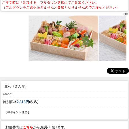
ご注文時に「参加する」プルダウン選択にてご参加ください。
（プルダウンをご選択頂きませんと参加となりませんのでご注意ください）
金花（きんか）
AB-001
特別価格
2,818円
(税込)
[28ポイント進呈 ]
郵便番号は
こちら
からお調べ頂けます。