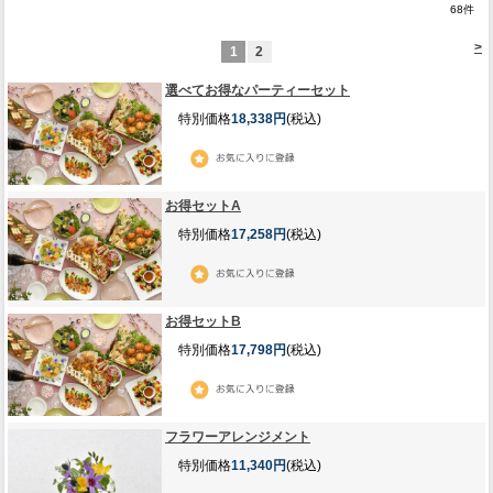
68
件
>
1
2
選べてお得なパーティーセット
特別価格
18,338円
(税込)
お得セットA
特別価格
17,258円
(税込)
お得セットB
特別価格
17,798円
(税込)
フラワーアレンジメント
特別価格
11,340円
(税込)