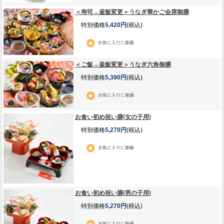
＜寿司→釜飯変更＞うなぎ華かご会席御膳
特別価格
5,420円
(税込)
＜ご飯→釜飯変更＞うなぎ六角御膳
特別価格
5,390円
(税込)
お食い初め祝い膳(女の子用)
特別価格
5,270円
(税込)
お食い初め祝い膳(男の子用)
特別価格
5,270円
(税込)