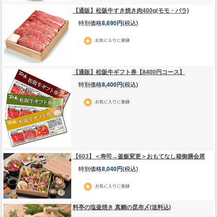
【通販】松阪牛すき焼き肉400g(モモ・バラ)
特別価格
8,690円
(税込)
【通販】松阪牛ギフト券【8400円コース】
特別価格
8,400円
(税込)
【603】＜寿司→釜飯変更＞おもてなし箱御膳会席
特別価格
8,040円
(税込)
料亭の塩釜焼き 真鯛の昆布〆(送料込)