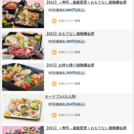
【602】＜寿司→釜飯変更＞おもてなし箱御膳会席
特別価格
6,980円
(税込)
【602】おもてなし箱御膳会席
特別価格
6,380円
(税込)
【653】お持ち帰り箱御膳会席
特別価格
6,350円
(税込)
オードブル(大人用)
特別価格
6,264円
(税込)
【601】＜寿司→釜飯変更＞おもてなし箱御膳会席