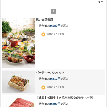
32
件
1
祝い会席御膳
特別価格
9,980円
(税込)
パーティーバスケット
特別価格
9,612円
(税込)
【通販】松阪牛すき焼き肉500g(モモ・バラ)
特別価格
9,600円
(税込)