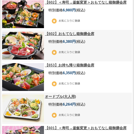
【602】＜寿司→釜飯変更＞おもてなし箱御膳会席
特別価格
6,980円
(税込)
【602】おもてなし箱御膳会席
特別価格
6,380円
(税込)
【653】お持ち帰り箱御膳会席
特別価格
6,350円
(税込)
オードブル(大人用)
特別価格
6,264円
(税込)
【601】＜寿司→釜飯変更＞おもてなし箱御膳会席