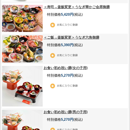
＜寿司→釜飯変更＞うなぎ華かご会席御膳
特別価格
5,420円
(税込)
＜ご飯→釜飯変更＞うなぎ六角御膳
特別価格
5,390円
(税込)
お食い初め祝い膳(女の子用)
特別価格
5,270円
(税込)
お食い初め祝い膳(男の子用)
特別価格
5,270円
(税込)