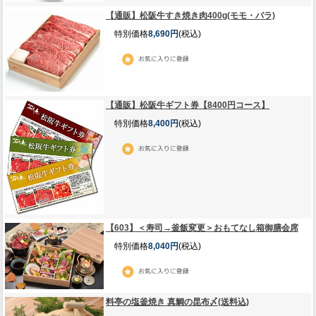
【通販】松阪牛すき焼き肉400g(モモ・バラ)
特別価格
8,690円
(税込)
【通販】松阪牛ギフト券【8400円コース】
特別価格
8,400円
(税込)
【603】＜寿司→釜飯変更＞おもてなし箱御膳会席
特別価格
8,040円
(税込)
料亭の塩釜焼き 真鯛の昆布〆(送料込)