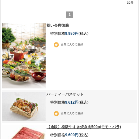
32
件
1
祝い会席御膳
特別価格
9,980円
(税込)
パーティーバスケット
特別価格
9,612円
(税込)
【通販】松阪牛すき焼き肉500g(モモ・バラ)
特別価格
9,600円
(税込)