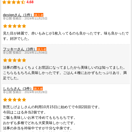
4.68
designさん（1件）
購入者
非公開 投稿日：2024年11月25日
見た目が綺麗で、赤いもみじが1枚入ってるのも良かったです。味も良かったで
す。好評でした。
フッキーさん（3件）
購入者
非公開 投稿日：2024年11月08日
法事の際ちょくちょくお世話になってましたから美味しいのは知ってました。
こちらももちろん美味しかったです。ごはん４種におかずもたっぷりあり、満
足でした。
しららさん（3件）
購入者
非公開 投稿日：2024年10月28日
割烹しげよしさんの利用10月15日に始めてで今回2回目です。
今回はこはる弁当2個です。
ご飯も美味しいお米で冷めてももちもちです。
おかずも多種でどれも大変美味しかったです。
法事の弁当を吟味中ですが十分な中身です。