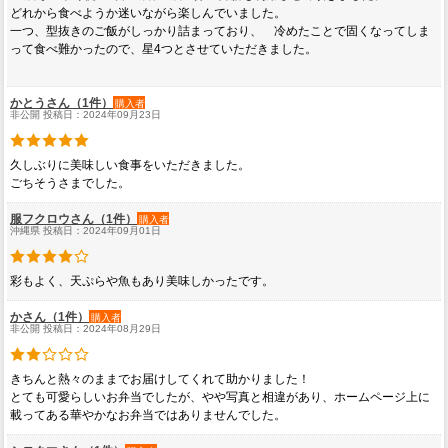
どれから食べようか迷いながら楽しんでいました。
一つ、型抜きのご飯がしっかり詰まっており、 冷めたことで固くなってしま
って食べ難かったので、星4つとさせていただきました。
かとうさん（1件）
購入者
非公開 投稿日：2024年09月23日
久しぶりに美味しい食事をいただきました。
ごちそうさまでした。
服フクロウさん（1件）
購入者
沖縄県 投稿日：2024年09月01日
彩もよく、天ぷらや魚もあり美味しかったです。
かさん（1件）
購入者
非公開 投稿日：2024年08月29日
きちんと熱々のままでお届けしてくれて助かりました！
とても可愛らしいお弁当でしたが、やや写真と相違があり、ホームページ上に
載ってある華やかなお弁当ではありませんでした。