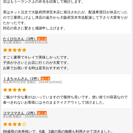
次はもう一ランク上の弁当を試食して検討します。
実はネット注文で大阪府摂津茨木店に発注されたが、配達希望日が休店だった
ので三重県しげよし津店の遠方から大阪府茨木市迄配達して下さり大変有りが
たかったです。
対応の良さに驚きと感謝申し上げます。
たくひなさん（3件）
購入者
非公開 投稿日：2024年10月21日
すごく豪華でキレイで美味しかったです。
子供が小さいとお店に行くのが大変です。
お家でお祝いする時は是非おすすめです。
くまちゃんさん（3件）
購入者
埼玉県/50代/女性 投稿日：2024年10月06日
ご飯が十分な量がはいっていますので腹持ち良いです。使い捨ての容器なので
食べきれないお客様にはそのままテイクアウトして頂けました。
コマコマさん（2件）
購入者
非公開 投稿日：2024年10月04日
88歳母の米寿祝いで、6歳、3歳の孫の御膳も利用させて頂きました。