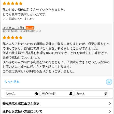
孫のお食い初めに注文させていただきました。
とても豪華で美味しかったです。
いい記念になりました。
はるさん（1件）
購入者
非公開 投稿日：2024年08月13日
配送エリア外だったので所沢の店舗まで取りに参りましたが、必要な器もすべ
て揃っており、自宅にて滞りなくお食い初めを行うことができました。
儀式の後夫婦で1品1品お料理を頂いたのですが、どれも素晴らしい味付けで、
夫婦で感動しておりました。
次の赤ちゃんの時にも利用を決めたとともに、子供達が大きくなったら所沢の
お店の方にも食べに行こうと妻と話しております。
この度は美味しいお料理をありがとうございました。
もっと見る
ホーム
マイページ
カート
特定商取引法に基づく表示
送料とお支払い方法について