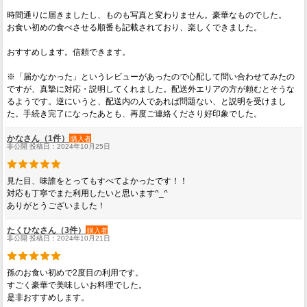
時間通りに届きましたし、ものも写真と変わりません。豪華なものでした。
お食い初めの食べさせる順番も記載されており、楽しくできました。
おすすめします。信頼できます。
※「届かなかった」というレビューがあったので心配して問い合わせてみたの
ですが、真摯に対応・説明してくれました。配送外エリアの方が頼むとそうな
るようです。逆にいうと、配送内の人であれば問題ない、と説明を受けまし
た。手続き完了になったあとも、再度ご連絡くださり好印象でした。
かなさん（1件）
購入者
非公開 投稿日：2024年10月25日
見た目、味誰をとってもすべてよかったです！！
対応も丁寧でまた利用したいと思います^_^
ありがとうございました！
たくひなさん（3件）
購入者
非公開 投稿日：2024年10月21日
孫のお食い初めで2度目の利用です。
すごく豪華で美味しいお料理でした。
是非おすすめします。