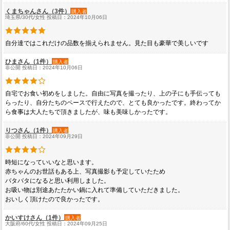
くまちゃんさん（3件）
購入者
埼玉県/30代/女性 投稿日：2024年10月06日
自分達ではこれだけの品数を揃えられません。見た目も豪華で美しいです
ひまさん（1件）
購入者
非公開 投稿日：2024年10月06日
自宅でお食い初めをしました。自由に写真を撮ったり、上の子にも手伝っても
らったり、自分たちのペースで行えたので、とても良かったです。終わってか
ら食事は大人たちで頂きましたが、味も美味しかったです。
りつさん（1件）
購入者
非公開 投稿日：2024年09月29日
時短になっていいなと思います。
赤ちゃんのお世話もある上、写真撮影も予定していたため
バタバタになると思い利用しました。
お吸い物は別途あたたかい鍋に入れて準備していただきました。
おいしく頂けたので良かったです。
かいすけさん（1件）
購入者
大阪府/60代/女性 投稿日：2024年09月25日