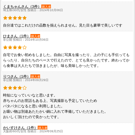
くまちゃんさん（3件）
購入者
埼玉県/30代/女性 投稿日：2024年10月06日
自分達ではこれだけの品数を揃えられません。見た目も豪華で美しいです
ひまさん（1件）
購入者
非公開 投稿日：2024年10月06日
自宅でお食い初めをしました。自由に写真を撮ったり、上の子にも手伝っても
らったり、自分たちのペースで行えたので、とても良かったです。終わってか
ら食事は大人たちで頂きましたが、味も美味しかったです。
りつさん（1件）
購入者
非公開 投稿日：2024年09月29日
時短になっていいなと思います。
赤ちゃんのお世話もある上、写真撮影も予定していたため
バタバタになると思い利用しました。
お吸い物は別途あたたかい鍋に入れて準備していただきました。
おいしく頂けたので良かったです。
かいすけさん（1件）
購入者
大阪府/60代/女性 投稿日：2024年09月25日