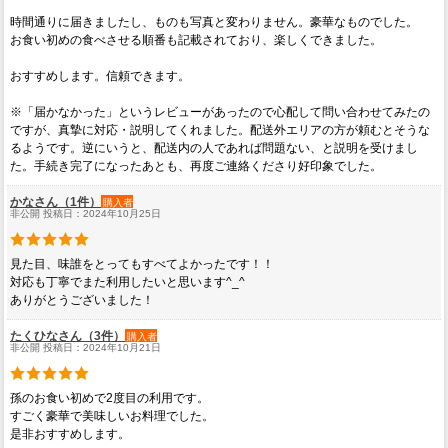
時間通りに届きましたし、ものも写真と変わりません。豪華なものでした。
お食い初めの食べさせる順番も記載されており、楽しくできました。
おすすめします。信頼できます。
※「届かなかった」というレビューがあったので心配して問い合わせてみたの
ですが、真摯に対応・説明してくれました。配送外エリアの方が頼むとそうな
るようです。逆にいうと、配送内の人であれば問題ない、と説明を受けまし
た。手続き完了になったあとも、再度ご連絡くださり好印象でした。
かなさん（1件）
購入者
非公開 投稿日：2024年10月25日
見た目、味誰をとってもすべてよかったです！！
対応も丁寧でまた利用したいと思います^_^
ありがとうございました！
たくひなさん（3件）
購入者
非公開 投稿日：2024年10月21日
孫のお食い初めで2度目の利用です。
すごく豪華で美味しいお料理でした。
是非おすすめします。