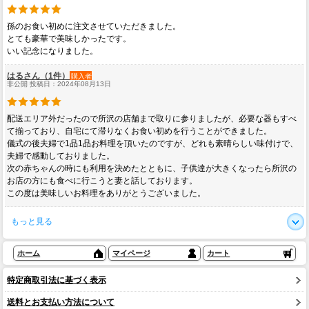
孫のお食い初めに注文させていただきました。
とても豪華で美味しかったです。
いい記念になりました。
はるさん（1件）
購入者
非公開 投稿日：2024年08月13日
配送エリア外だったので所沢の店舗まで取りに参りましたが、必要な器もすべ
て揃っており、自宅にて滞りなくお食い初めを行うことができました。
儀式の後夫婦で1品1品お料理を頂いたのですが、どれも素晴らしい味付けで、
夫婦で感動しておりました。
次の赤ちゃんの時にも利用を決めたとともに、子供達が大きくなったら所沢の
お店の方にも食べに行こうと妻と話しております。
この度は美味しいお料理をありがとうございました。
もっと見る
ホーム
マイページ
カート
特定商取引法に基づく表示
送料とお支払い方法について