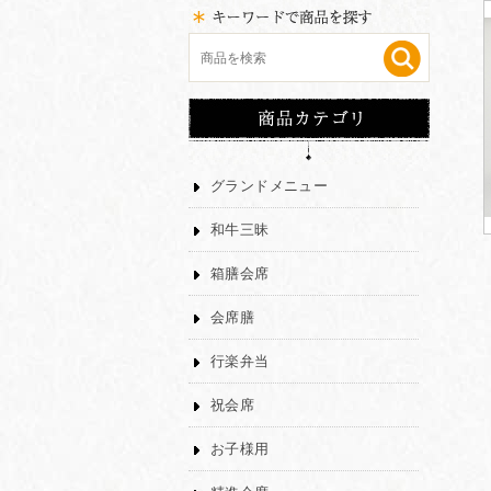
グランドメニュー
和牛三昧
箱膳会席
会席膳
行楽弁当
祝会席
お子様用