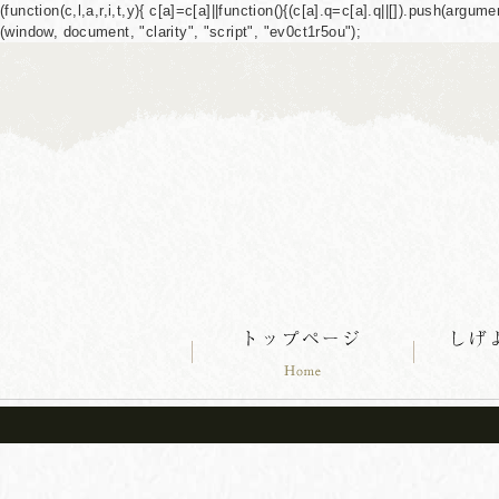
(function(c,l,a,r,i,t,y){ c[a]=c[a]||function(){(c[a].q=c[a].q||[]).push(ar
(window, document, "clarity", "script", "ev0ct1r5ou");