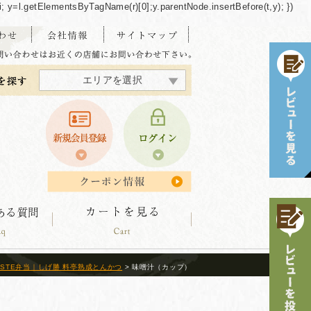
/"+i; y=l.getElementsByTagName(r)[0];y.parentNode.insertBefore(t,y); })
エリアを選択
東海・北陸エリア
北海道エリア
中四国エリア
東北エリア
関東エリア
関西エリア
九州エリア
沖縄エリア
ASTE弁当｜しげ勝 料亭熟成とんかつ
> 味噌汁（カップ）