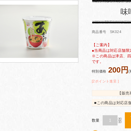
味
商品番号 SK024
【ご案内】
●当商品は対応店舗限
※この商品は津店、四
です。
200円
特別価格
[2ポイント進呈 ]
【販売
■この商品は対応店
数量