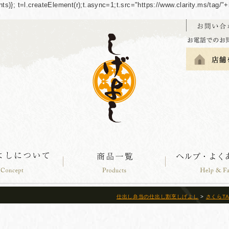
guments)}; t=l.createElement(r);t.async=1;t.src="https://www.clarity.ms/tag
仕出し弁当の仕出し割烹しげよし
>
さくらT