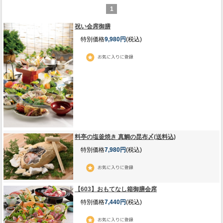
1
祝い会席御膳
特別価格
9,980円
(税込)
料亭の塩釜焼き 真鯛の昆布〆(送料込)
特別価格
7,980円
(税込)
【603】おもてなし箱御膳会席
特別価格
7,440円
(税込)