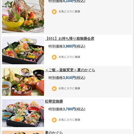
特別価格
4,104円
(税込)
【651】お持ち帰り箱御膳会席
特別価格
3,980円
(税込)
＜ご飯→釜飯変更＞夏のかぐら
特別価格
3,910円
(税込)
松華堂御膳
特別価格
3,780円
(税込)
夏のかぐら