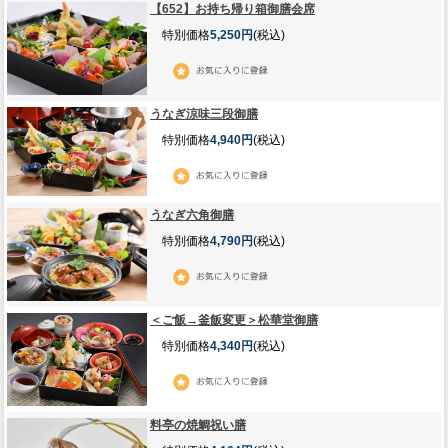
【652】お持ち帰り箱御膳会席
特別価格
5,250円
(税込)
うなぎ涼味三段御膳
特別価格
4,940円
(税込)
うなぎ六角御膳
特別価格
4,790円
(税込)
＜ご飯→釜飯変更＞松華堂御膳
特別価格
4,340円
(税込)
料亭の焼鯛祝い膳