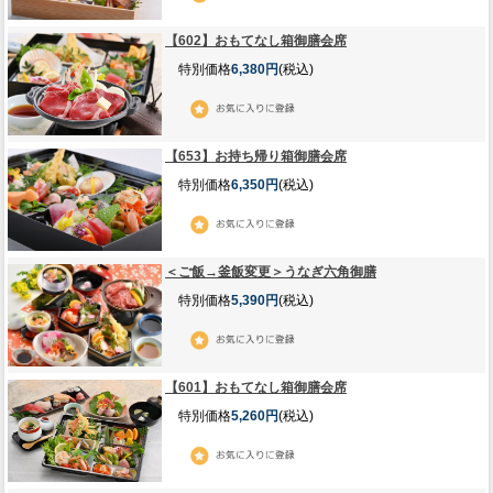
【602】おもてなし箱御膳会席
特別価格
6,380円
(税込)
【653】お持ち帰り箱御膳会席
特別価格
6,350円
(税込)
＜ご飯→釜飯変更＞うなぎ六角御膳
特別価格
5,390円
(税込)
【601】おもてなし箱御膳会席
特別価格
5,260円
(税込)