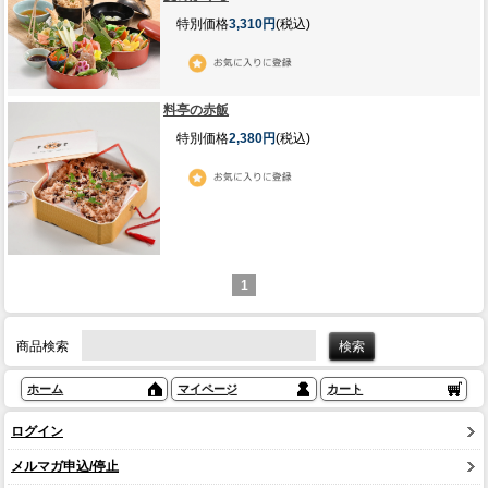
特別価格
3,310円
(税込)
料亭の赤飯
特別価格
2,380円
(税込)
1
商品検索
ホーム
マイページ
カート
ログイン
メルマガ申込/停止